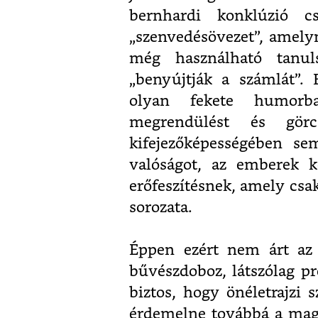
bernhardi konklúzió c
„szenvedésövezet”, amely
még használható tanul
„benyújtják a számlát”. 
olyan fekete humorb
megrendülést és gör
kifejezőképességében se
valóságot, az emberek k
erőfeszítésnek, amely csak
sorozata.
Éppen ezért nem árt az 
bűvészdoboz, látszólag 
biztos, hogy önéletrajzi
érdemelne továbbá a mag