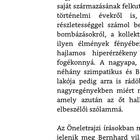
saját származásának felku
történelmi évekről is
részletességgel számol b
bombázásokról, a kollek
ilyen élmények fényébe
hajlamos hiperérzékeny
fogékonnyá. A nagyapa, 
néhány szimpatikus és Be
lakója pedig arra is rád
nagyregényekben miért m
amely azután az őt hall
elbeszélői szólammá.
Az Öneletrajzi írásokban 
jelenik meg Bernhard vil