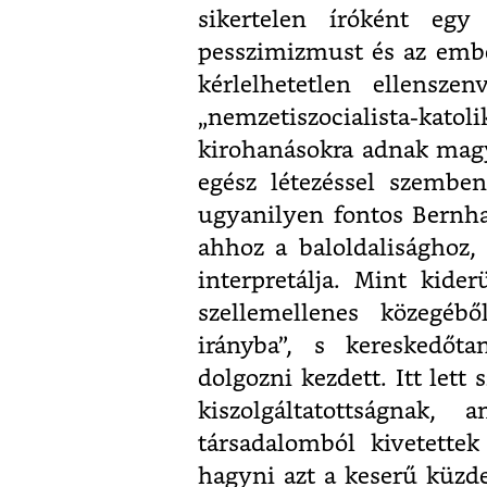
sikertelen íróként egy
pesszimizmust és az embe
kérlelhetetlen ellensze
„nemzetiszocialista-ka
kirohanásokra adnak magy
egész létezéssel szembe
ugyanilyen fontos Bernh
ahhoz a baloldalisághoz
interpretálja. Mint kide
szellemellenes közegébő
irányba”, s kereskedőt
dolgozni kezdett. Itt let
kiszolgáltatottságnak,
társadalomból kivetette
hagyni azt a keserű küzde