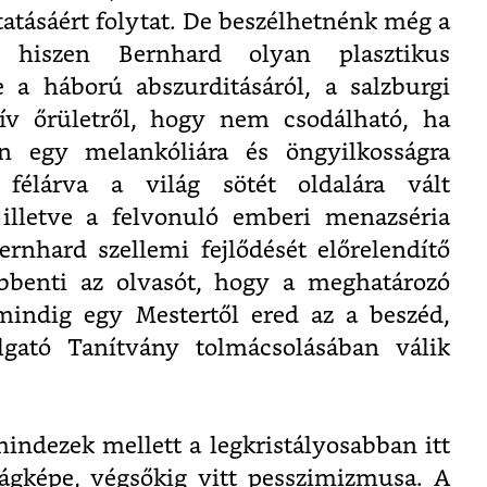
tatásáért folytat. De beszélhetnénk még a
, hiszen Bernhard olyan plasztikus
e a háború abszurditásáról, a salzburgi
tív őrületről, hogy nem csodálható, ha
n egy melankóliára és öngyilkosságra
 félárva a világ sötét oldalára vált
illetve a felvonuló emberi menazséria
rnhard szellemi fejlődését előrelendítő
öbbenti az olvasót, hogy a meghatározó
indig egy Mestertől ered az a beszéd,
gató Tanítvány tolmácsolásában válik
mindezek mellett a legkristályosabban itt
ágképe, végsőkig vitt pesszimizmusa. A