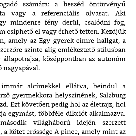
fogadó számára: a beszéd öntörvényű
lata vagy a referenciális olvasat. Aki
gy mindenre fény derül, csalódni fog,
 csíphető el vagy érhető tetten. Kezdjük
en, amely az Egy gyerek címre hallgat, a
zerzőre szinte alig emlékeztető stílusban
r állapotrajza, középpontban az autonóm
ó nagyapával.
 immár alcímekkel ellátva, beindul a
erző gyermekkora helyszínének, Salzburg
d. Ezt követően pedig hol az életrajz, hol
tja egymást, többféle dikciót alkalmazva.
sodik világháború idején szerzett
, a kötet erőssége A pince, amely mint az