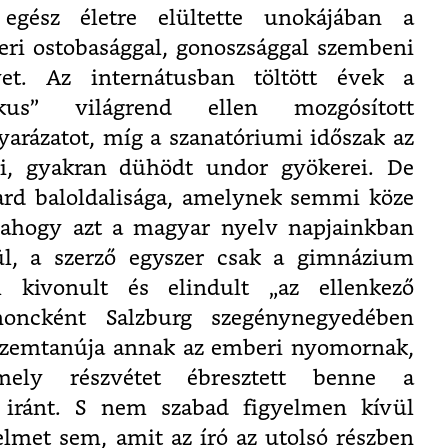
 egész életre elültette unokájában a
ri ostobasággal, gonoszsággal szembeni
nvet. Az internátusban töltött évek a
tolikus” világrend ellen mozgósított
arázatot, míg a szanatóriumi időszak az
ni, gyakran dühödt undor gyökerei. De
ard baloldalisága, amelynek semmi köze
, ahogy azt a magyar nyelv napjainkban
rül, a szerző egyszer csak a gimnázium
l kivonult és elindult „az ellenkező
anoncként Salzburg szegénynegyedében
t szemtanúja annak az emberi nyomornak,
 amely részvétet ébresztett benne a
k iránt. S nem szabad figyelmen kívül
lmet sem, amit az író az utolsó részben