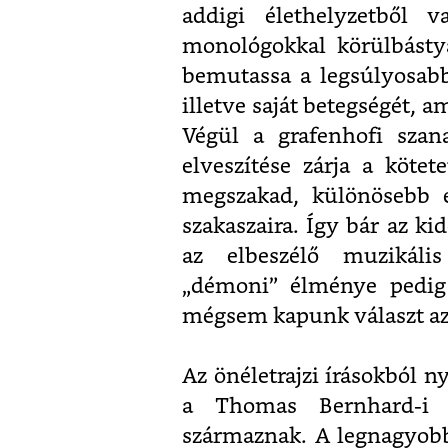
addigi élethelyzetből 
monológokkal körülbásty
bemutassa a legsúlyosabb 
illetve saját betegségét, 
Végül a grafenhofi szan
elveszítése zárja a köte
megszakad, különösebb e
szakaszaira. Így bár az ki
az elbeszélő muzikális
„démoni” élménye pedig 
mégsem kapunk választ az í
Az önéletrajzi írásokból 
a Thomas Bernhard-i 
származnak. A legnagyobb 