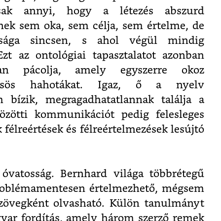
sak annyi, hogy a létezés abszurd
nek sem oka, sem célja, sem értelme, de
sága sincsen, s ahol végül mindig
Ezt az ontológiai tapasztalatot azonban
an pácolja, amely egyszerre okoz
csös hahotákat. Igaz, ő a nyelv
m bízik, megragadhatatlannak találja a
özötti kommunikációt pedig felesleges
 félreértések és félreértelmezések lesújtó
óvatosság. Bernhard világa többrétegű
problémamentesen értelmezhető, mégsem
 szövegként olvasható. Külön tanulmányt
yar fordítás, amely három szerző remek