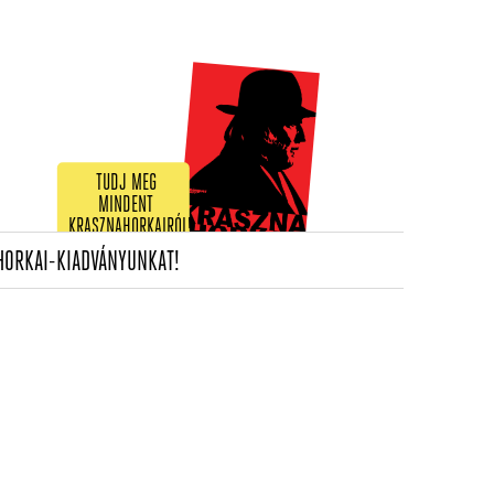
TUDJ MEG
MINDENT
KRASZNAHORKAIRÓL!
(CURRENT)
HORKAI-KIADVÁNYUNKAT!