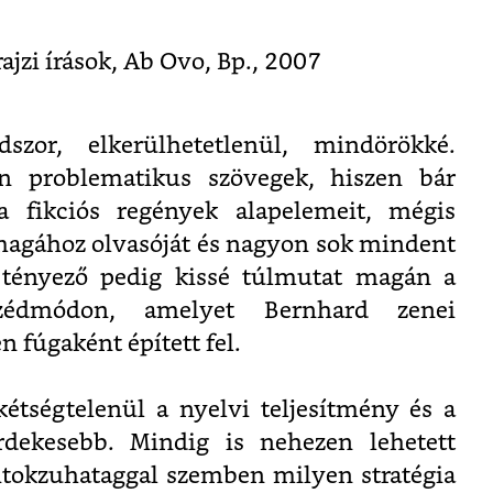
jzi írások, Ab Ovo, Bp., 2007
szor, elkerülhetetlenül, mindörökké.
ban problematikus szövegek, hiszen bár
a fikciós regények alapelemeit, mégis
magához olvasóját és nagyon sok mindent
a tényező pedig kissé túlmutat magán a
zédmódon, amelyet Bernhard zenei
 fúgaként épített fel.
kétségtelenül a nyelvi teljesítmény és a
rdekesebb. Mindig is nehezen lehetett
zitokzuhataggal szemben milyen stratégia