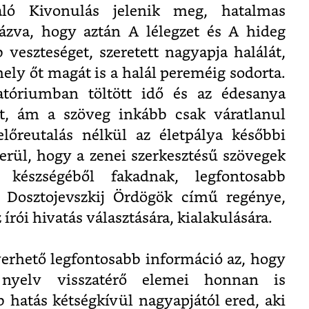
való Kivonulás jelenik meg, hatalmas
ázva, hogy aztán A lélegzet és A hideg
veszteséget, szeretett nagyapja halálát,
amely őt magát is a halál pereméig sodorta.
atóriumban töltött idő és az édesanya
tet, ám a szöveg inkább csak váratlanul
lőreutalás nélkül az életpálya későbbi
derül, hogy a zenei szerkesztésű szövegek
 készségéből fakadnak, legfontosabb
Dosztojevszkij Ördögök című regénye,
rói hivatás választására, kialakulására.
nyerhető legfontosabb információ az, hogy
nyelv visszatérő elemei honnan is
hatás kétségkívül nagyapjától ered, aki