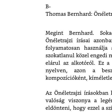
B-
Thomas Bernhard: Önéletra
Megint Bernhard. Sokad
Önéletrajzi írásai azon
folyamatosan használja 
szokatlanul közel engedi 
elárul az alkotóról. Ez 
nyelven, azon a bes
kompozícióként, kíméletlen
Az Önéletrajzi írásokban 
valóság viszonya a legé
eldönteni, hogy ezzel a s