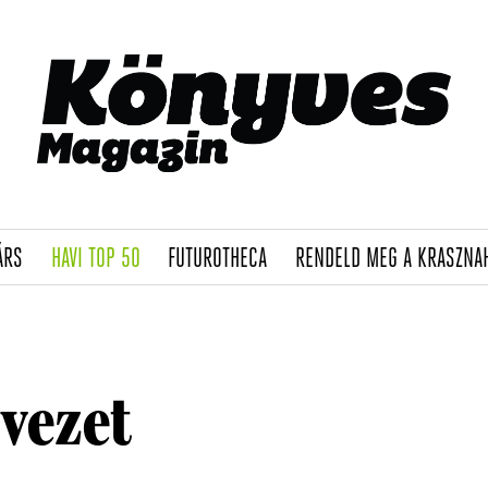
(CURRENT)
(CURRENT)
(CURRENT)
ÁRS
HAVI TOP 50
FUTUROTHECA
RENDELD MEG A KRASZNA
vezet