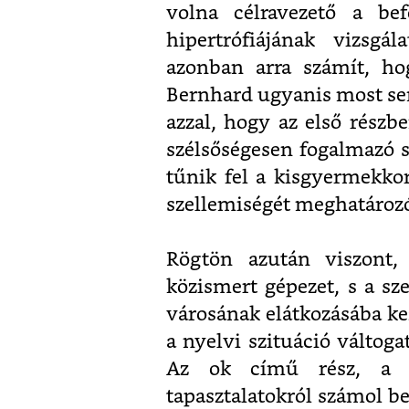
volna célravezető a be
hipertrófiájának vizsgá
azonban arra számít, ho
Bernhard ugyanis most sem
azzal, hogy az első részb
szélsőségesen fogalmazó s
tűnik fel a kisgyermekko
szellemiségét meghatároz
Rögtön azután viszont,
közismert gépezet, s a sz
városának elátkozásába kez
a nyelvi szituáció váltoga
Az ok című rész, a má
tapasztalatokról számol be