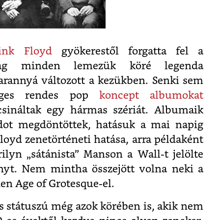
ink Floyd
gyökerestől forgatta fel a
tilag minden lemezük köré legenda
arannyá változott a kezükben. Senki sem
séges rendes pop
koncept albumokat
csináltak egy hármas szériát. Albumaik
dot megdöntöttek, hatásuk a mai napig
loyd zenetörténeti hatása, arra példaként
yn „sátánista” Manson a Wall-t jelölte
nyt. Nem mintha összejött volna neki a
en Age of Grotesque-el.
s státuszú még azok körében is, akik nem