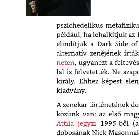
pszichedelikus-metafizik
például, ha lehalkítjuk az
elindítjuk a Dark Side o
alternatív zenéjének írt
neten
, ugyanezt a feltevé
lal is felvetették. Ne sza
király. Ehhez képest elen
kiadvány.
A zenekar történetének 
közünk van: az első mag
Attila jegyzi
1995-ből (a
dobosának Nick Masonna