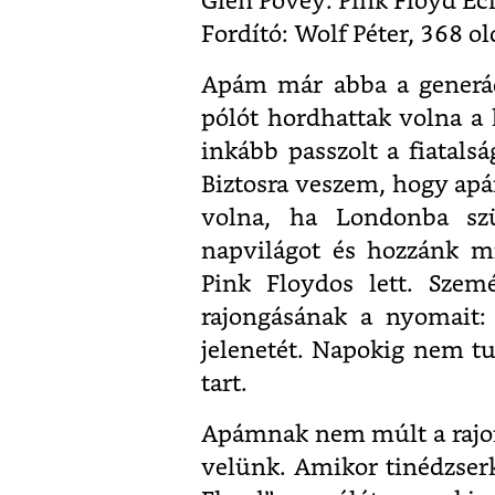
Glen Povey: Pink Floyd Ec
Fordító: Wolf Péter, 368 ol
Apám már abba a generáci
pólót hordhattak volna a 
inkább passzolt a fiatals
Biztosra veszem, hogy apám
volna, ha Londonba sz
napvilágot és hozzánk m
Pink Floydos lett. Szem
rajongásának a nyomait: 
jelenetét. Napokig nem tu
tart.
Apámnak nem múlt a rajo
velünk. Amikor tinédzserk