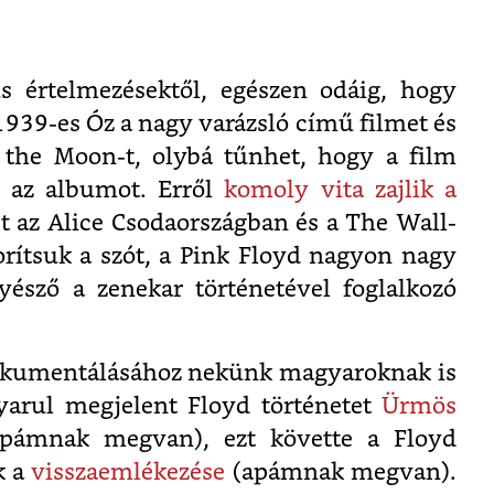
us értelmezésektől, egészen odáig, hogy
 1939-es Óz a nagy varázsló című filmet és
f the Moon-t, olybá tűnhet, hogy a film
ák az albumot. Erről
komoly vita zajlik a
st az Alice Csodaországban és a The Wall-
porítsuk a szót, a Pink Floyd nagyon nagy
yésző a zenekar történetével foglalkozó
dokumentálásához nekünk magyaroknak is
yarul megjelent Floyd történetet
Ürmös
pámnak megvan), ezt követte a Floyd
k a
visszaemlékezése
(apámnak megvan).