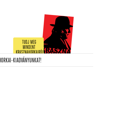
TUDJ MEG
MINDENT
KRASZNAHORKAIRÓL!
(CURRENT)
HORKAI-KIADVÁNYUNKAT!