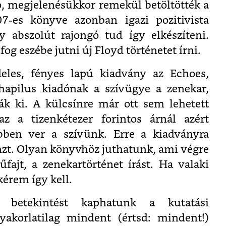
, megjelenésükkor remekül betöltötték a
07-es könyve azonban igazi pozitivista
 abszolút rajongó tud így elkészíteni.
og eszébe jutni új Floyd történetet írni.
deles, fényes lapú kiadvány az Echoes,
hapilus kiadónak a szívügye a zenekar,
k ki. A külcsínre már ott sem lehetett
az a tizenkétezer forintos árnál azért
bben ver a szívünk. Erre a kiadványra
nzt. Olyan könyvhöz juthatunk, ami végre
fajt, a zenekartörténet írást. Ha valaki
 kérem így kell.
 betekintést kaphatunk a kutatási
yakorlatilag mindent (értsd: mindent!)