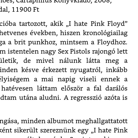
hoes; Cartaphilus Könyvkiadó, 2008,
dal, 11900 Ft
óba tartozott, akik „I hate Pink Floyd”
hetvenes években, hiszen kronológiailag
ága a brit punkhoz, mintsem a Floydhoz.
 istentelen nagy Sex Pistols rajongó lett
ületik, de mivel nálunk látta meg a
inden késve érkezett nyugatról, inkább
élyiségem a mai napig viseli ennek a
hatévesen láttam először a fal darálós
dtam utána aludni. A regresszió azóta is
ngása, minden albumot meghallgattatott
ént sikerült szereznünk egy „I hate Pink