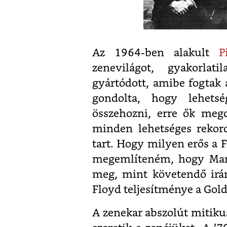
Az 1964-ben alakult
P
zenevilágot, gyakorla
gyártódott, amibe fogtak 
gondolta, hogy lehet
összehozni, erre ők meg
minden lehetséges rekor
tart. Hogy milyen erős a F
megemlíteném, hogy Maril
meg, mint követendő irá
Floyd teljesítménye a Gold
A zenekar abszolút mitiku