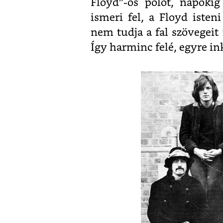
Floyd”-os pólót, napoki
ismeri fel, a Floyd isten
nem tudja a fal szövegeit
Így harminc felé, egyre in