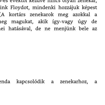
70-es évektől kezdve nincs olyan zenekar,
Pink Floydot, mindenki hozzájuk képest
(A kortárs zenekarok meg azokkal a
meg magukat, akik így-vagy úgy de
nei hatásával, de ne menjünk bele az
enda kapcsolódik a zenekarhoz, a