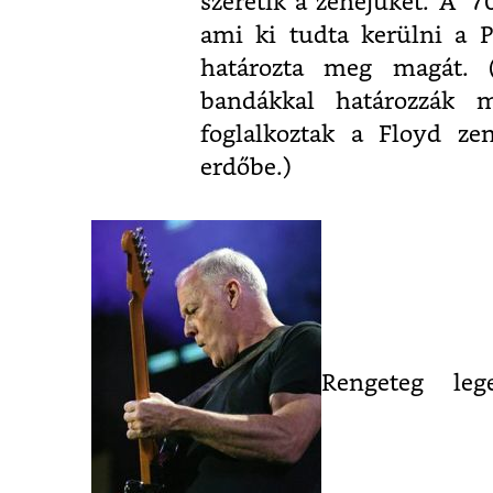
szeretik a zenéjüket. A ’
ami ki tudta kerülni a 
határozta meg magát. 
bandákkal határozzák 
foglalkoztak a Floyd ze
erdőbe.)
Rengeteg leg