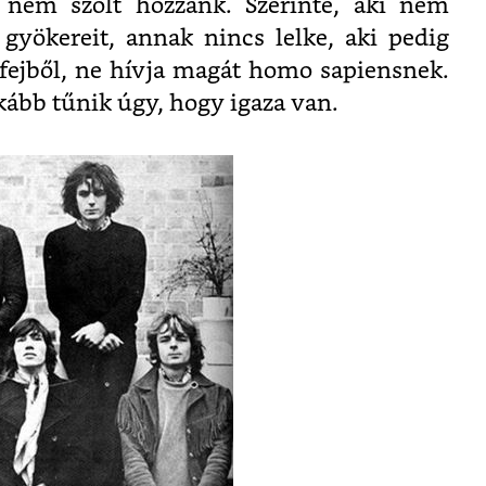
g nem szólt hozzánk. Szerinte, aki nem
i gyökereit, annak nincs lelke, aki pedig
 fejből, ne hívja magát homo sapiensnek.
kább tűnik úgy, hogy igaza van.