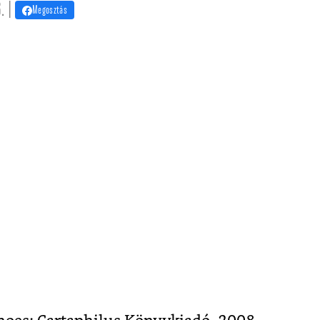
. |
Megosztás