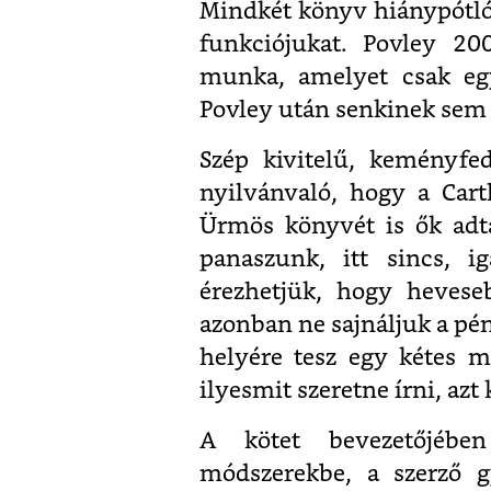
Mindkét könyv hiánypótló
funkciójukat. Povley 20
munka, amelyet csak egy
Povley után senkinek sem f
Szép kivitelű, keményfe
nyilvánvaló, hogy a Cart
Ürmös könyvét is ők adtá
panaszunk, itt sincs, ig
érezhetjük, hogy hevese
azonban ne sajnáljuk a pé
helyére tesz egy kétes mű
ilyesmit szeretne írni, azt
A kötet bevezetőjében
módszerekbe, a szerző g