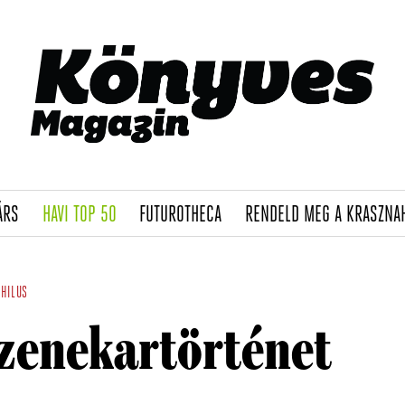
(CURRENT)
(CURRENT)
(CURRENT)
ÁRS
HAVI TOP 50
FUTUROTHECA
RENDELD MEG A KRASZNA
HILUS
 zenekartörténet