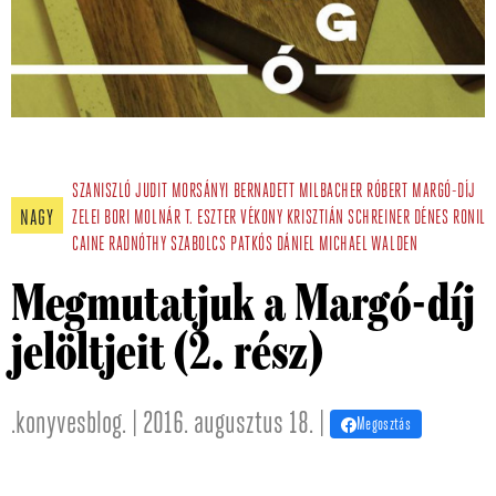
SZANISZLÓ JUDIT
MORSÁNYI BERNADETT
MILBACHER RÓBERT
MARGÓ-DÍJ
NAGY
ZELEI BORI
MOLNÁR T. ESZTER
VÉKONY KRISZTIÁN
SCHREINER DÉNES
RONIL
CAINE
RADNÓTHY SZABOLCS
PATKÓS DÁNIEL
MICHAEL WALDEN
Megmutatjuk a Margó-díj
jelöltjeit (2. rész)
.konyvesblog. | 2016. augusztus 18. |
Megosztás