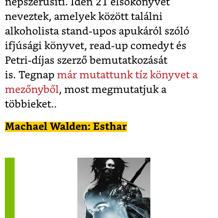
népszerűsíti. Idén 21 elsőkönyvet
neveztek, amelyek között találni
alkoholista stand-upos apukáról szóló
ifjúsági könyvet, read-up comedyt és
Petri-díjas szerző bemutatkozását
is. Tegnap
már mutattunk tíz könyvet a
mezőnyből
, most megmutatjuk a
többieket..
Machael Walden: Esthar