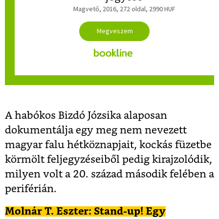
Magvető, 2016, 272 oldal, 2990 HUF
A habókos Bizdó Józsika alaposan
dokumentálja egy meg nem nevezett
magyar falu hétköznapjait, kockás füzetbe
körmölt feljegyzéseiből pedig kirajzolódik,
milyen volt a 20. század második felében a
periférián.
Molnár T. Eszter: Stand-up! Egy