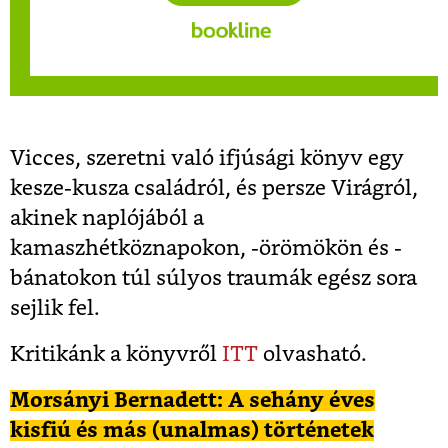
Vicces, szeretni való ifjúsági könyv egy
kesze-kusza családról, és persze Virágról,
akinek naplójából a
kamaszhétköznapokon, -örömökön és -
bánatokon túl súlyos traumák egész sora
sejlik fel.
Kritikánk a könyvről
ITT
olvasható.
Morsányi Bernadett: A sehány éves
kisfiú és más (unalmas) történetek