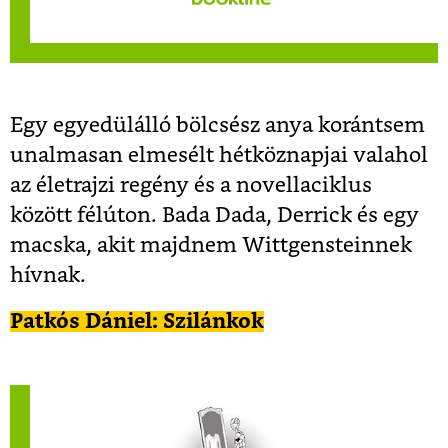
Eg
y egyedülálló bölcsész anya korántsem
unalmasan elmesélt hétköznapjai valahol
az életrajzi regény és a novellaciklus
között félúton. Bada Dada, Derrick és egy
macska, akit majdnem Wittgensteinnek
hívnak.
Patkós Dániel: Szilánkok