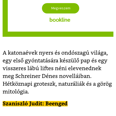
A katonaévek nyers és ondószagú világa,
egy első gyóntatására készülő pap és egy
visszeres lábú liftes néni elevenednek
meg Schreiner Dénes novelláiban.
Hétköznapi groteszk, naturáliák és a görög
mitológia.
Szaniszló Judit: Beenged