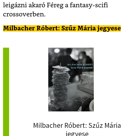
leigázni akaró Féreg a fantasy-scifi
crossoverben.
Milbacher Róbert: Szűz Mária jegyese
Milbacher Róbert: Szűz Mária
jegyese