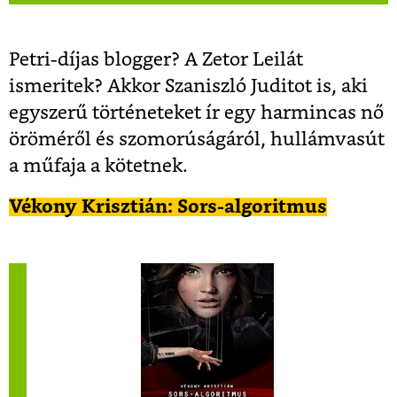
Petri-díjas blogger? A Zetor Leilát
ismeritek? Akkor Szaniszló Juditot is, aki
egyszerű történeteket ír egy harmincas nő
öröméről és szomorúságáról, hullámvasút
a műfaja a kötetnek.
Vékony Krisztián: Sors-algoritmus