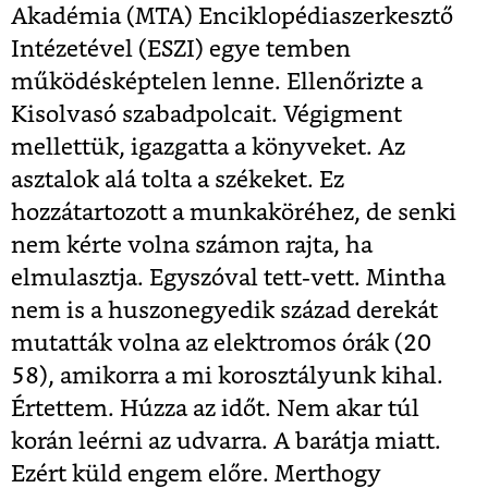
Akadémia (MTA) Enciklopédiaszerkesztő
Intézetével (ESZI) egye temben
működésképtelen lenne. Ellenőrizte a
Kisolvasó szabadpolcait. Végigment
mellettük, igazgatta a könyveket. Az
asztalok alá tolta a székeket. Ez
hozzátartozott a munkaköréhez, de senki
nem kérte volna számon rajta, ha
elmulasztja. Egyszóval tett-vett. Mintha
nem is a huszonegyedik század derekát
mutatták volna az elektromos órák (20
58), amikorra a mi korosztályunk kihal.
Értettem. Húzza az időt. Nem akar túl
korán leérni az udvarra. A barátja miatt.
Ezért küld engem előre. Merthogy