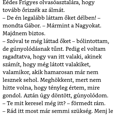
Eédes Frigyes olvasóasztalára, hogy
tovább őrizzék az álmát.
– De én legalább láttam őket délben! –
mondta Gábor. – Mármint a Nagyokat.
Majdnem biztos.
– Szóval te még láttad őket – bólintottam,
de gúnyolódásnak tűnt. Pedig el voltam
ragadtatva, hogy van itt valaki, akinek
számít, hogy még látott valakiket,
valamikor, akik hamarosan már nem
lesznek sehol. Meghökkent, mert nem
hitte volna, hogy tényleg értem, mire
gondol. Aztán úgy döntött, gúnyolódom.
– Te mit keresel még itt? – förmedt rám.
– Rád itt most már semmi szükség. Menj le