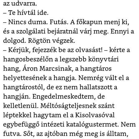
az udvarra.
– Te hívtál ide.
– Nincs duma. Futás. A főkapun menj ki,
és a szolgálati bejáratnál várj meg. Ennyi a
dolgod. Rögtön végzek.
– Kérjük, fejezzék be az olvasást! – kérte a
hangosbeszélőn a legszebb könyvtári
hang, Áron Marcsinak, a hangtáros
helyettesének a hangja. Nemrég vált el a
hangtárostól, de ez nem hallatszott a
hangján. Engedelmeskedtem, de
kelletlenül. Méltóságteljesnek szánt
léptekkel hagytam el a Kisolvasóval
egybefüggő intézeti katalógustermet. Nem
futva. Sőt, az ajtóban még meg is álltam,