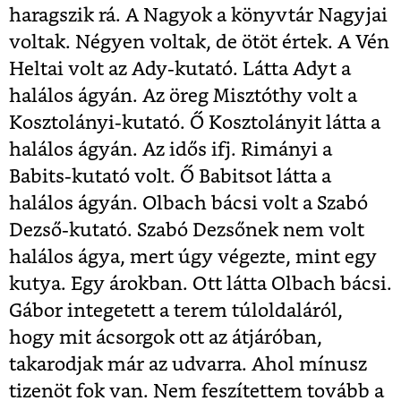
haragszik rá. A Nagyok a könyvtár Nagyjai
voltak. Négyen voltak, de ötöt értek. A Vén
Heltai volt az Ady-kutató. Látta Adyt a
halálos ágyán. Az öreg Misztóthy volt a
Kosztolányi-kutató. Ő Kosztolányit látta a
halálos ágyán. Az idős ifj. Rimányi a
Babits-kutató volt. Ő Babitsot látta a
halálos ágyán. Olbach bácsi volt a Szabó
Dezső-kutató. Szabó Dezsőnek nem volt
halálos ágya, mert úgy végezte, mint egy
kutya. Egy árokban. Ott látta Olbach bácsi.
Gábor integetett a terem túloldaláról,
hogy mit ácsorgok ott az átjáróban,
takarodjak már az udvarra. Ahol mínusz
tizenöt fok van. Nem feszítettem tovább a