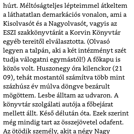
húrt. Méltóságteljes lépteimmel átkeltem
a láthatatlan demarkációs vonalon, ami a
Kisolvasót és a Nagyolvasót, vagyis az
ESZI szakkönyvtárát a Korvin Könyvtár
egyéb tereitől elválasztotta. (Olvasó
legyen a talpán, aki a két intézményt szét
tudja válogatni egymástól!) A főkapu is
közös volt. Huszonegy óra kilenckor (21
09), tehát mostantól számítva több mint
százhúsz év múlva döngve bezárult
mögöttem. Lesbe álltam az udvaron. A
könyvtár szolgálati autója a főbejárat
mellett állt. Késő délután óta. Ezek szerint
még mindig tart az összejövetel odafent.
Az ötödik személy, akit a négy Nagy