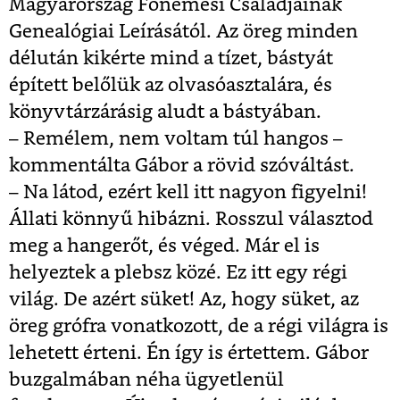
Magyarország Főnemesi Családjainak
Genealógiai Leírásától. Az öreg minden
délután kikérte mind a tízet, bástyát
épített belőlük az olvasóasztalára, és
könyvtárzárásig aludt a bástyában.
– Remélem, nem voltam túl hangos –
kommentálta Gábor a rövid szóváltást.
– Na látod, ezért kell itt nagyon figyelni!
Állati könnyű hibázni. Rosszul választod
meg a hangerőt, és véged. Már el is
helyeztek a plebsz közé. Ez itt egy régi
világ. De azért süket! Az, hogy süket, az
öreg grófra vonatkozott, de a régi világra is
lehetett érteni. Én így is értettem. Gábor
buzgalmában néha ügyetlenül