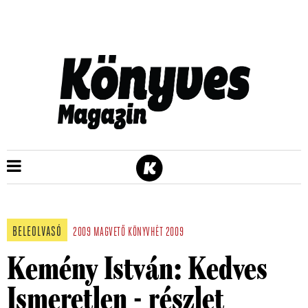
BELEOLVASÓ
2009
MAGVETŐ
KÖNYVHÉT 2009
Kemény István: Kedves
Ismeretlen - részlet