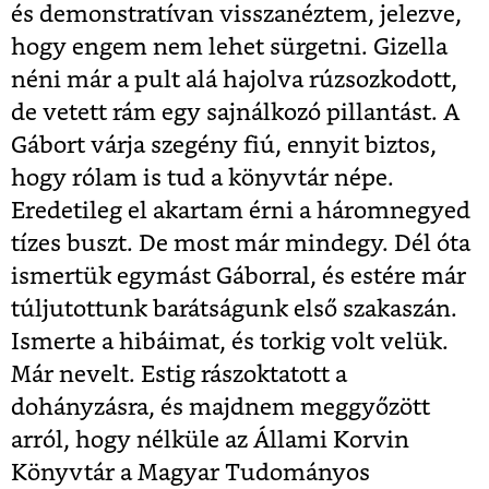
és demonstratívan visszanéztem, jelezve,
hogy engem nem lehet sürgetni. Gizella
néni már a pult alá hajolva rúzsozkodott,
de vetett rám egy sajnálkozó pillantást. A
Gábort várja szegény fiú, ennyit biztos,
hogy rólam is tud a könyvtár népe.
Eredetileg el akartam érni a háromnegyed
tízes buszt. De most már mindegy. Dél óta
ismertük egymást Gáborral, és estére már
túljutottunk barátságunk első szakaszán.
Ismerte a hibáimat, és torkig volt velük.
Már nevelt. Estig rászoktatott a
dohányzásra, és majdnem meggyőzött
arról, hogy nélküle az Állami Korvin
Könyvtár a Magyar Tudományos