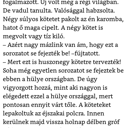
fogalmazott. Új volt még a régi világban.
De vadul tanulta. Valósággal habzsolta.
Négy súlyos kötetet pakolt az én karomba,
hatot ő maga cipelt. A négy kötet is
megvolt vagy tíz kiló.
– Azért nagy mázlink van ám, hogy ezt a
sorozatot se fejezték be! –fújtatott.
– Mert ezt is huszonegy kötetre tervezték!
Soha még egyetlen sorozatot se fejeztek be
ebben a hülye országban. De úgy
vigyorgott hozzá, mint aki nagyon is
elégedett ezzel a hülye országgal, mert
pontosan ennyit várt tőle. A köteteket
lepakoltuk az éjszakai polcra. Innen
kerülnek majd vissza holnap délben gróf