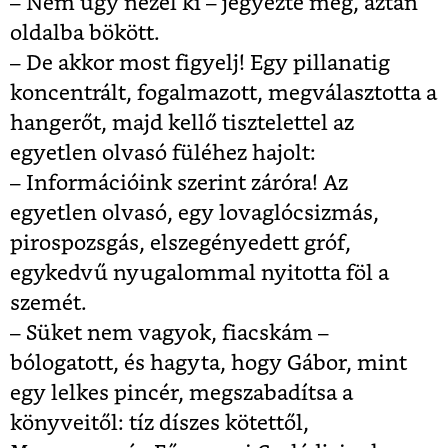
– Nem úgy nézel ki – jegyezte meg, aztán
oldalba bökött.
– De akkor most figyelj! Egy pillanatig
koncentrált, fogalmazott, megválasztotta a
hangerőt, majd kellő tisztelettel az
egyetlen olvasó füléhez hajolt:
– Információink szerint záróra! Az
egyetlen olvasó, egy lovaglócsizmás,
pirospozsgás, elszegényedett gróf,
egykedvű nyugalommal nyitotta föl a
szemét.
– Süket nem vagyok, fiacskám –
bólogatott, és hagyta, hogy Gábor, mint
egy lelkes pincér, megszabadítsa a
könyveitől: tíz díszes kötettől,