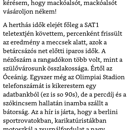
kérésem, hogy mackóalsót, mackóalsót
vásároljon nékem!
A herthás idők elejét főleg a SAT1
teletextjén követtem, percenként frissült
az eredmény a meccsek alatt, azok a
betárcsázós net előtti iparos idők. A
nézőszám a rangadókon több volt, mint a
szülővárosunk összlakossága. Értől az
Óceánig. Egyszer még az Olimpiai Stadion
telefonszámát is kikerestem egy
adatbankból (ez is so 90s), de a percdíj és a
szókincsem hallatán inamba szállt a
bátorság. Az a hír is járta, hogy a berlini
sportrovatokban, karikatúristákban
motoszkál a zsurnálfordulat a nagy