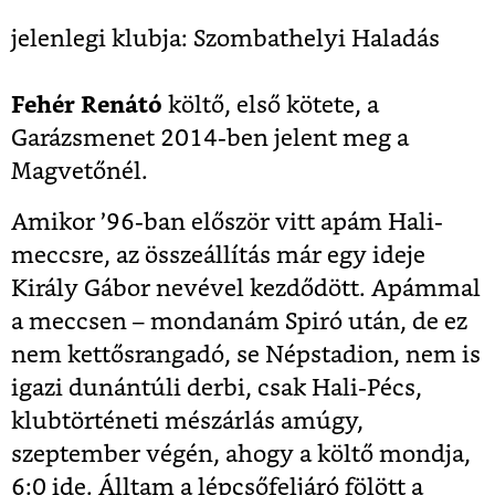
jelenlegi klubja: Szombathelyi Haladás
Fehér Renátó
költő, első kötete, a
Garázsmenet 2014-ben jelent meg a
Magvetőnél.
Amikor ’96-ban először vitt apám Hali-
meccsre, az összeállítás már egy ideje
Király Gábor nevével kezdődött. Apámmal
a meccsen – mondanám Spiró után, de ez
nem kettősrangadó, se Népstadion, nem is
igazi dunántúli derbi, csak Hali-Pécs,
klubtörténeti mészárlás amúgy,
szeptember végén, ahogy a költő mondja,
6:0 ide. Álltam a lépcsőfeljáró fölött a