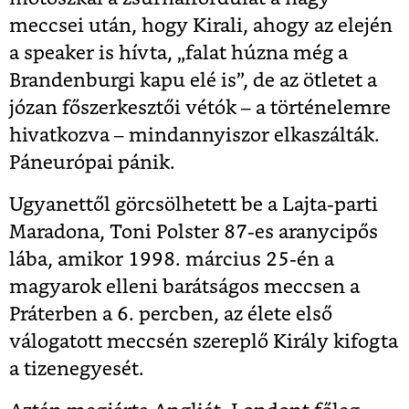
meccsei után, hogy Kirali, ahogy az elején
a speaker is hívta, „falat húzna még a
Brandenburgi kapu elé is”, de az ötletet a
józan főszerkesztői vétók – a történelemre
hivatkozva – mindannyiszor elkaszálták.
Páneurópai pánik.
Ugyanettől görcsölhetett be a Lajta-parti
Maradona, Toni Polster 87-es aranycipős
lába, amikor 1998. március 25-én a
magyarok elleni barátságos meccsen a
Práterben a 6. percben, az élete első
válogatott meccsén szereplő Király kifogta
a tizenegyesét.