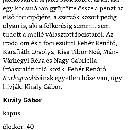
egy kocsmában gyűjtötte össze a pénzt az
első focicipőjére, a szerzők között pedig
olyan is, aki a felkérésig semmit sem
tudott a mellé választott focistáról. Az
irodalom és a foci ezúttal Fehér Renátó,
Karafiáth Orsolya, Kiss Tibor Noé, Mán-
Várhegyi Réka és Nagy Gabriella
íróasztalán találkozik. Fehér Renátó
Körkapcsolás
ának egyetlen hőse van, úgy
hívják: Király Gábor.
Király Gábor
kapus
életkor: 40