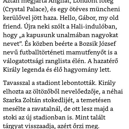
Aztán megjárta Angliát, Londont főleg
(Crystal Palace), és egy ötéves müncheni
kerülővel jött haza. Hello, Gábor, my old
friend. Újra neki szólt a Hali-indulóban,
hogy „a kapusunk unalmában nagyokat
nevet”. És közben beérte a Bozsik József
nevű futballtörténeti mamutfenyőt is a
válogatottsági ranglista élén. A hazatérő
Király legenda és élő hagyomány lett.
Tavasszal a stadiont lebontották. Király
elhozta az öltözőből nevelőedzője, a néhai
Szarka Zoltán stokedlijét, a temetésen
mesélte a ravatalnál, de ott lesz majd a
stoki az új stadionban is. Mint talált
tárgyat visszaadja, azért őrzi meg.