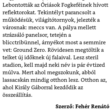
Lebontották az Óriások Fogkeféinek hívott
reflektorokat. Tekintélyt parancsolt a
működésük, világítótornyok, jelezték a
városnak: meccs van. A pálya mellett
strázsáló panelsor, tetején a
blicctribünnel, árnyékot most a semmire
vet: Ground Zero. Rövidesen megtöltik a
telket új időknek új falaival. Lesz steril
stadion, kell majd neki név is pár évtized
múlva. Mert ahol megszokunk, abból
lassacskán mindig otthon lesz. Otthon az,
ahol Király Gáborral kezdődik az
összeállítás.
Szerző: Fehér Renátó