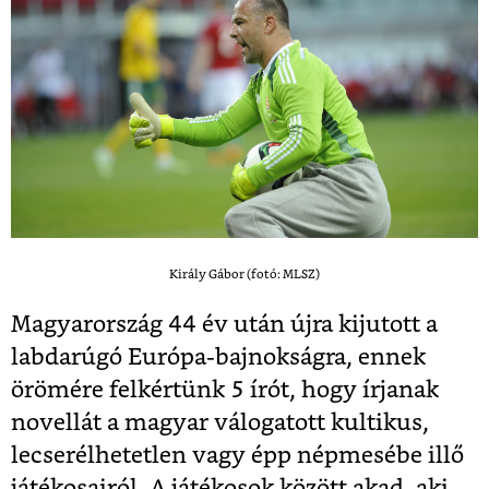
Király Gábor (fotó: MLSZ)
Magyarország 44 év után újra kijutott a
labdarúgó Európa-bajnokságra, ennek
örömére felkértünk 5 írót, hogy írjanak
novellát a magyar válogatott kultikus,
lecserélhetetlen vagy épp népmesébe illő
játékosairól. A játékosok között akad, aki