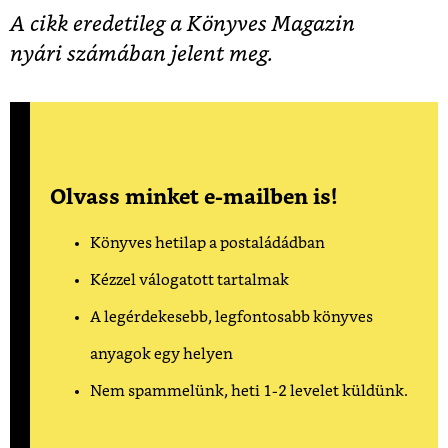
A cikk eredetileg a Könyves Magazin
nyári számában jelent meg.
Olvass minket e-mailben is!
Könyves hetilap a postaládádban
Kézzel válogatott tartalmak
A legérdekesebb, legfontosabb könyves
anyagok egy helyen
Nem spammelünk, heti 1-2 levelet küldünk.