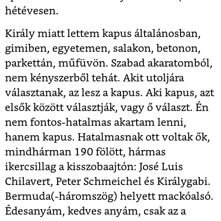
hétévesen.
Király miatt lettem kapus általánosban,
gimiben, egyetemen, salakon, betonon,
parkettán, műfüvön. Szabad akaratomból,
nem kényszerből tehát. Akit utoljára
választanak, az lesz a kapus. Aki kapus, azt
elsők között választják, vagy ő választ. Én
nem fontos-hatalmas akartam lenni,
hanem kapus. Hatalmasnak ott voltak ők,
mindhárman 190 fölött, hármas
ikercsillag a kisszobaajtón: José Luis
Chilavert, Peter Schmeichel és Királygabi.
Bermuda(-háromszög) helyett mackóalsó.
Édesanyám, kedves anyám, csak az a