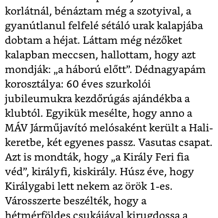
korlátnál, bénáztam még a szotyival, a
gyanútlanul felfelé sétáló urak kalapjába
dobtam a héjat. Láttam még nézőket
kalapban meccsen, hallottam, hogy azt
mondják: „a háború előtt”. Dédnagyapám
korosztálya: 60 éves szurkolói
jubileumukra kezdőrúgás ajándékba a
klubtól. Egyikük mesélte, hogy anno a
MÁV Járműjavító melósaként került a Hali-
keretbe, két egyenes passz. Vasutas csapat.
Azt is mondták, hogy „a Király Feri fia
véd”, királyfi, kiskirály. Húsz éve, hogy
Királygabi lett nekem az örök 1-es.
Városszerte beszélték, hogy a
hétmérföldes csukájával kirugdossa a