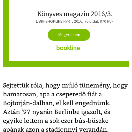
Könyves magazin 2016/3.
LIBRI-SHOPLINE NYRT, 2016, 76 oldal, 870 HUF
Sejtettük róla, hogy múló tünemény, hogy
hamarosan, apa a cseperedő fiát a
Bojtorján-dalban, el kell engednünk.
Aztán ’97 nyarán Berlinbe igazolt, és
egyike lettem a sok ezer bús-büszke
apának azon a stadionnyi verandán,