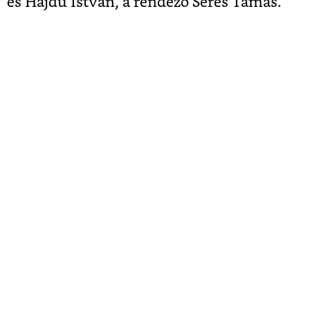
és Hajdu István, a rendező Seres Tamás.