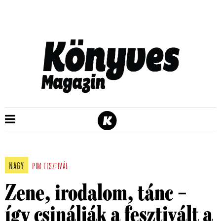
NAGY
PIM
FESZTIVÁL
Zene, irodalom, tánc –
így csinálják a fesztivált a