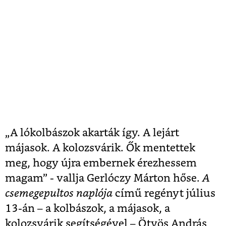
„A lókolbászok akarták így. A lejárt
májasok. A kolozsvárik. Ők mentettek
meg, hogy újra embernek érezhessem
magam” - vallja Gerlóczy Márton hőse.
A
csemegepultos naplója
című regényt július
13-án – a kolbászok, a májasok, a
kolozsvárik segítségével – Ötvös András