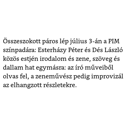
Összeszokott páros lép július 3-án a PIM
színpadára: Esterházy Péter és Dés László
közös estjén irodalom és zene, szöveg és
dallam hat egymásra: az író műveiből
olvas fel, a zeneművész pedig improvizál
az elhangzott részletekre.