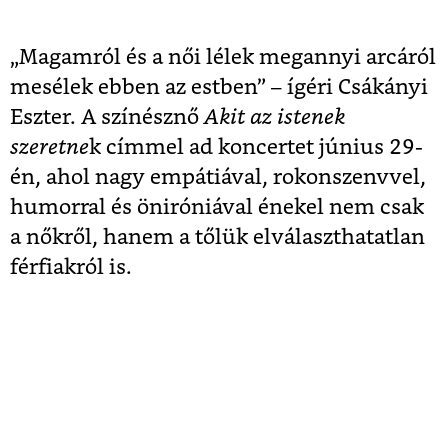
„Magamról és a női lélek megannyi arcáról
mesélek ebben az estben” – ígéri Csákányi
Eszter. A színésznő
Akit az istenek
szeretne
k címmel ad koncertet június 29-
én, ahol nagy empátiával, rokonszenvvel,
humorral és öniróniával énekel nem csak
a nőkről, hanem a tőlük elválaszthatatlan
férfiakról is.