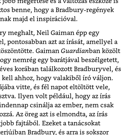
 jobb megértése és a változás eszköze is
iztos benne, hogy a Bradbury-regények
nak majd el inspirációval.
ry meghalt, Neil Gaiman épp egy
, pontosabban azt az írását, amellyel a
köszöntötte. Gaiman
Guardian
ban közölt
hogy nemrég egy barátjával beszélgetett,
éves korában találkozott Bradburyvel, és
kell ahhoz, hogy valakiből író váljon.
ába vitte, és fél napot eltöltött vele,
tva. Ilyen volt például, hogy az írás
indennap csinálja az ember, nem csak
zzá. Az öreg azt is elmondta, az írás
obb fajtából. Ezeket a tanácsokat
erjúiban Bradbury, és arra is sokszor