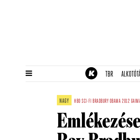
(CURRENT)
TBR
ALKOTÓT
NAGY
HBO
SCI-FI
BRADBURY
OBAMA
2012
GAIM
Emlékezése