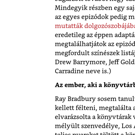
Mindegyik részben egy sajá
az egyes epizódok pedig 
mutatták dolgozószobájáb
eredetileg az éppen adaptá
megtalálhatjátok az epizód
megfordult színészek listá
Drew Barrymore, Jeff Gol
Carradine neve is.)
Az ember, aki a könyvtár
Ray Bradbury sosem tanul
kellett félteni, megtalálta
elvarázsolta a könyvtárak 
mélyült szenvedélye, Los 