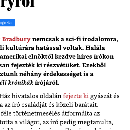
ryről
egosztás
y Bradbury
nemcsak a sci-fi irodalomra,
i kultúrára hatással voltak. Halála
amerikai elnöktől kezdve híres írókon
an fejezték ki részvétüket. Ezekből
ztunk néhány érdekességet is a
li krónikák
írójáról.
 Ház hivatalos oldalán
fejezte ki
gyászát és
 az író családját és közeli barátait.
féle történetmesélés átformálta az
totta a világot, az író pedig megtanulta,