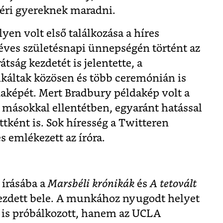
éri gyereknek maradni.
yen volt első találkozása a híres
 éves születésnapi ünnepségén történt az
tság kezdetét is jelentette, a
káltak közösen és több ceremónián is
daképét. Mert Bradbury példakép volt a
i másokkal ellentétben, egyaránt hatással
ttként is. Sok híresség a Twitteren
s emlékezett az íróra.
írásába a
Marsbéli krónikák
és
A tetovált
zdett bele. A munkához nyugodt helyet
m is próbálkozott, hanem az UCLA