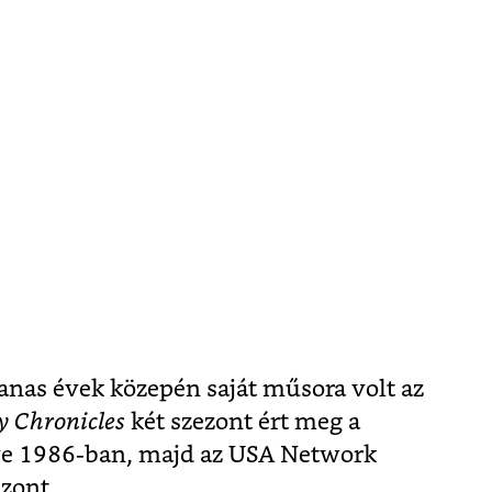
nas évek közepén saját műsora volt az
 Chronicles
két szezont ért meg a
tve 1986-ban, majd az USA Network
zont.