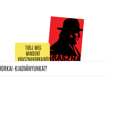
TUDJ MEG
MINDENT
KRASZNAHORKAIRÓL!
(CURRENT)
HORKAI-KIADVÁNYUNKAT!