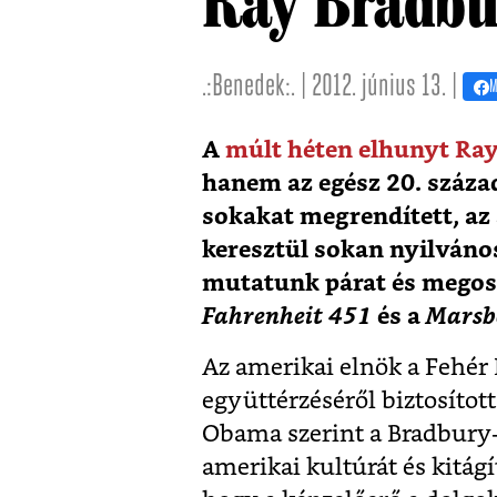
Ray Bradbu
.:Benedek:. | 2012. június 13. |
M
A
múlt héten elhunyt Ra
hanem az egész 20. század
sokakat megrendített, az 
keresztül sokan nyilvános
mutatunk párat és megos
Fahrenheit 451
és a
Marsbé
Az amerikai elnök a Fehér
együttérzéséről biztosította
Obama szerint a Bradbury-
amerikai kultúrát és kitágí