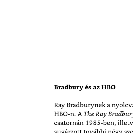
Bradbury és az HBO
Ray Bradburynek a nyolcva
HBO-n. A
The Ray Bradbury
csatornán 1985-ben, ille
sugárzott további négy sze