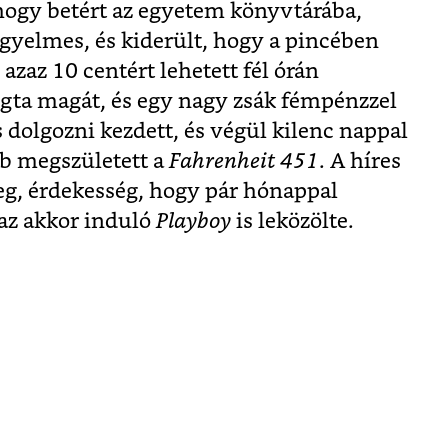
hogy betért az egyetem könyvtárába,
figyelmes, és kiderült, hogy a pincében
azaz 10 centért lehetett fél órán
fogta magát, és egy nagy zsák fémpénzzel
s dolgozni kezdett, és végül kilenc nappal
őbb megszületett a
Fahrenheit 451
. A híres
g, érdekesség, hogy pár hónappal
az akkor induló
Playboy
is leközölte.