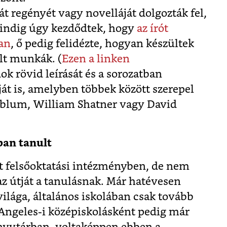
t regényét vagy novelláját dolgozták fel,
mindig úgy kezdődtek, hogy
az írót
an
, ő pedig felidézte, hogyan készültek
lt munkák. (
Ezen a linken
ok rövid leírását és a sorozatban
ját is, amelyben többek között szerepel
dblum, William Shatner vagy David
ban tanult
t felsőoktatási intézményben, de nem
 az útját a tanulásnak. Már hatévesen
világa, általános iskolában csak tovább
Angeles-i középiskolásként pedig már