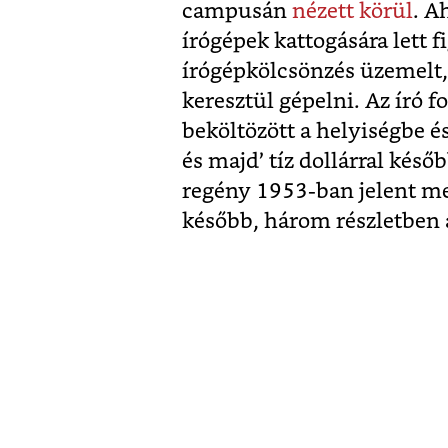
campusán
nézett körül
. A
írógépek kattogására lett 
írógépkölcsönzés üzemelt, 
keresztül gépelni. Az író 
beköltözött a helyiségbe é
és majd’ tíz dollárral kés
regény 1953-ban jelent me
később, három részletben 