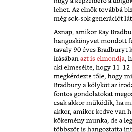
hogy a képzelőerő a dolgok
lehet. Az elnök továbbá b
még sok-sok generációt lát
Aznap, amikor Ray Bradbu
hangoskönyvet mondott fel
tavaly 90 éves Bradburyt 
írásában
azt is elmondja
, 
aki elmesélte, hogy 11-12 
megkérdezte tőle, hogy mi 
Bradbury a kölyköt az irodáj
fontos gondolatokat megosz
csak akkor működik, ha m
akkor, amikor kedve van ho
kőkemény munka, de a legj
többször is hangoztatta int