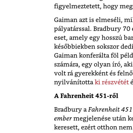
figyelmeztetett, hogy meg
Gaiman azt is elmeséli, mil
pályatárssal. Bradbury 70
eset, amely egy hosszú bará
későbbiekben sokszor dedi
Gaiman konferálta föl pél
számára, egy olyan író, ak
volt rá gyerekként és felnő
nyilvánította
ki részvétét
é
A Fahrenheit 451-ről
Bradbury a
Fahrenheit 451
ember
megjelenése után ke
keresett, ezért otthon ne