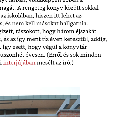
könyvtárban, voltaképpen ebben a
magát. A rengeteg könyv között sokkal
z iskolában, hiszen itt lehet az
s, és nem kell másokat hallgatnia.
izett, rászokott, hogy három éjszakát
 és az így ment tíz éven keresztül, addig,
Így esett, hogy végül a könyvtár
huszonhét évesen. (Erről és sok minden
si
interjújában
mesélt az író.)