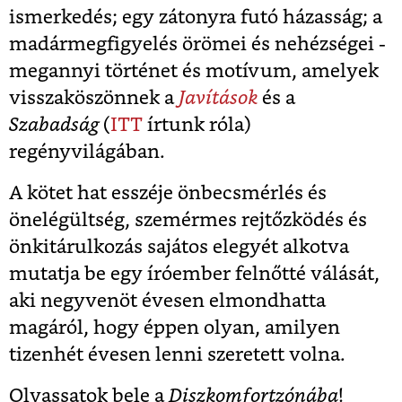
ismerkedés; egy zátonyra futó házasság; a
madármegfigyelés örömei és nehézségei -
megannyi történet és motívum, amelyek
visszaköszönnek a
Javítások
és a
Szabadság
(
ITT
írtunk róla)
regényvilágában.
A kötet hat esszéje önbecsmérlés és
önelégültség, szemérmes rejtőzködés és
önkitárulkozás sajátos elegyét alkotva
mutatja be egy íróember felnőtté válását,
aki negyvenöt évesen elmondhatta
magáról, hogy éppen olyan, amilyen
tizenhét évesen lenni szeretett volna.
Olvassatok bele a
Diszkomfortzónába
!