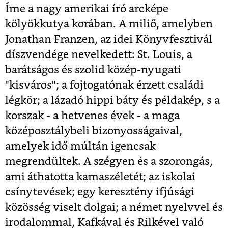
Íme a nagy amerikai író arcképe
kölyökkutya korában. A miliő, amelyben
Jonathan Franzen, az idei Könyvfesztivál
díszvendége nevelkedett: St. Louis, a
barátságos és szolid közép-nyugati
"kisváros"; a fojtogatónak érzett családi
légkör; a lázadó hippi báty és példakép, s a
korszak - a hetvenes évek - a maga
középosztálybeli bizonyosságaival,
amelyek idő múltán igencsak
megrendültek. A szégyen és a szorongás,
ami áthatotta kamaszéletét; az iskolai
csínytevések; egy keresztény ifjúsági
közösség viselt dolgai; a német nyelvvel és
irodalommal, Kafkával és Rilkével való