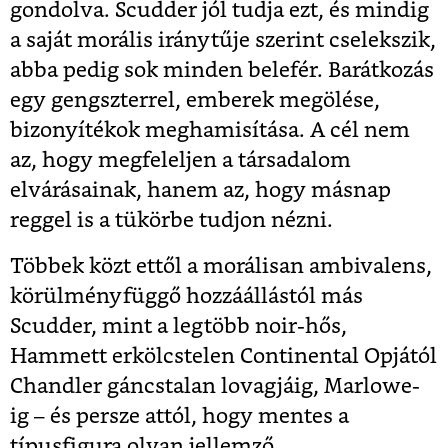
gondolva. Scudder jól tudja ezt, és mindig
a saját morális iránytűje szerint cselekszik,
abba pedig sok minden belefér. Barátkozás
egy gengszterrel, emberek megölése,
bizonyítékok meghamisítása. A cél nem
az, hogy megfeleljen a társadalom
elvárásainak, hanem az, hogy másnap
reggel is a tükörbe tudjon nézni.
Többek közt ettől a morálisan ambivalens,
körülményfüggő hozzáállástól más
Scudder, mint a legtöbb noir-hős,
Hammett erkölcstelen Continental Opjától
Chandler gáncstalan lovagjáig, Marlowe-
ig – és persze attól, hogy mentes a
típusfigura olyan jellemző