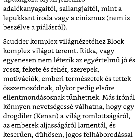
adalékanyagaitól, sallangjaitól, mint a
lepukkant iroda vagy a cinizmus (nem is
beszélve a piálásról).
Scudder komplex világnézetéhez Block
komplex világot teremt. Ritka, vagy
egyenesen nem létezik az egyértelmű jó és
rossz, fekete és fehér, szerepek,
motivációk, emberi természetek és tettek
összemosódnak, olykor pedig elsőre
ellentmondásosnak tűnhetnek. Más írónál
könnyen nevetségessé válhatna, hogy egy
drogdíler (Kenan) a világ romlottságáról,
az emberek aljasságáról lamentál, és
keserűen, dühösen, jogos felháborodással