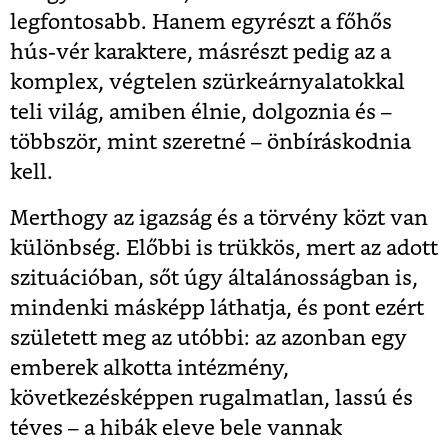
legfontosabb. Hanem egyrészt a főhős
hús-vér karaktere, másrészt pedig az a
komplex, végtelen szürkeárnyalatokkal
teli világ, amiben élnie, dolgoznia és –
többször, mint szeretné – önbíráskodnia
kell.
Merthogy az igazság és a törvény közt van
különbség. Előbbi is trükkös, mert az adott
szituációban, sőt úgy általánosságban is,
mindenki másképp láthatja, és pont ezért
született meg az utóbbi: az azonban egy
emberek alkotta intézmény,
következésképpen rugalmatlan, lassú és
téves – a hibák eleve bele vannak