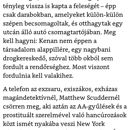
tényleg vissza is kapta a feleségét – épp
csak darabokban, amelyeket külön-külön
szépen becsomagoltak, és otthagytak egy
utcán álló autó csomagtartójában. Meg
kell hagyni: Kenan nem éppen a
társadalom alappillére, egy nagybani
drogkereskedő, szóval több okból sem
fordult a rendőrséghez. Most viszont
fordulnia kell valakihez.
A telefon az exzsaru, exiszákos, exházas
magándetektívnél, Matthew Scuddernél
csörren meg, aki aztán az AA-gyűlések és a
prostituált szerelmével való hancúrozások
közt ismét nyakába veszi New York