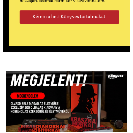
hozzájárulásomat bármikor visszavonhatom.