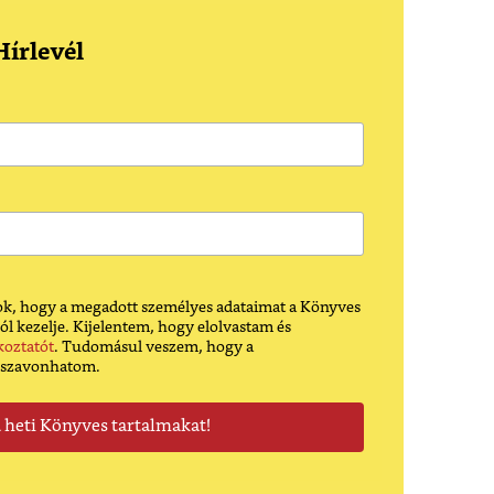
írlevél
k, hogy a megadott személyes adataimat a Könyves
ól kezelje. Kijelentem, hogy elolvastam és
koztatót
. Tudomásul veszem, hogy a
sszavonhatom.