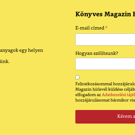
Könyves Magazin H
*
E-mail címed
 anyagok egy helyen
Hogyan szólítsunk?
dünk.
Feliratkozásommal hozzájárulo
Magazin hírlevél küldése céljáb
elfogadom az
Adatkezelési tájé
hozzájárulásomat bármikor vi