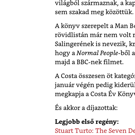
világból származnak, a ka
sem szakad meg közöttük.
A könyv szerepelt a Man Bo
rövidlistán már nem volt 
Salingerének is nevezik, kri
hogy a
Normal People
-ből 
majd a BBC-nek filmet.
A Costa összesen öt kategór
január végén pedig kiderül,
megkapja a Costa Év Könyv
És akkor a díjazottak:
Legjobb első regény:
Stuart Turto: The Seven D