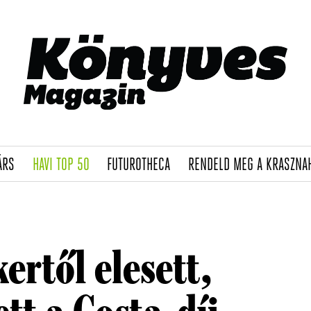
(CURRENT)
(CURRENT)
(CURRENT)
ÁRS
HAVI TOP 50
FUTUROTHECA
RENDELD MEG A KRASZNA
rtől elesett,