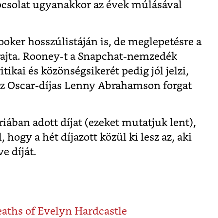
pcsolat ugyanakkor az évek múlásával
oker hosszúlistáján is, de meglepetésre a
rajta. Rooney-t a Snapchat-nemzedék
tikai és közönségsikerét pedig jól jelzi,
az Oscar-díjas Lenny Abrahamson forgat
iában adott díjat (ezeket mutatjuk lent),
 hogy a hét díjazott közül ki lesz az, aki
e díját.
eaths of Evelyn Hardcastle