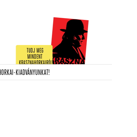
TUDJ MEG
MINDENT
KRASZNAHORKAIRÓL!
(CURRENT)
HORKAI-KIADVÁNYUNKAT!