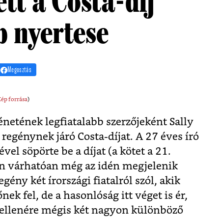
ett a Costa-díj
b nyertese
Megosztás
ép forrása
)
énetének legfiatalabb szerzőjeként Sally
 regénynek járó Costa-díjat. A 27 éves író
el söpörte be a díjat (a kötet a 21.
n várhatóan még az idén megjelenik
egény két írországi fiatalról szól, akik
k fel, de a hasonlóság itt véget is ér,
g ellenére mégis két nagyon különböző