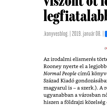
viszont őt l
legfiatalab
.konyvesblog. | 2019. január 08. |
(
K
Az irodalmi elismerés tört
Rooney nyerte el a legjobb
Normal People
című könyvév
Század Kiadó gondozásába
magyarul is – a szerk.). A r
ugyanabban a városban nőne
hiszen a földrajzi közelsé