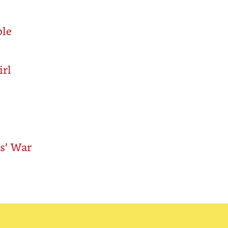
ple
irl
s’ War