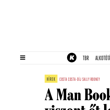
(CURRENT)
TBR
ALKOTÓT
HÍREK
COSTA
COSTA-DÍJ
SALLY ROONEY
A Man Booke