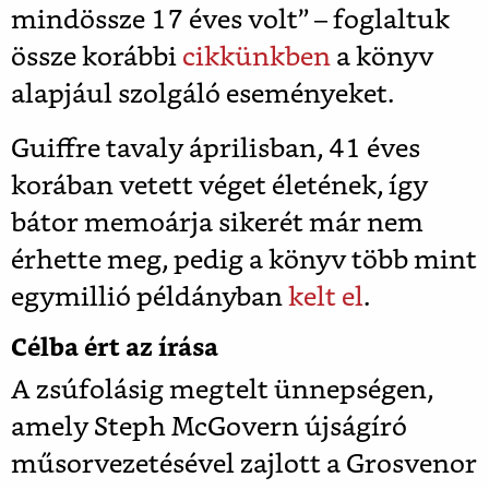
mindössze 17 éves volt” – foglaltuk
össze korábbi
cikkünkben
a könyv
alapjául szolgáló eseményeket.
Guiffre tavaly áprilisban, 41 éves
korában vetett véget életének, így
bátor memoárja sikerét már nem
érhette meg, pedig a könyv több mint
egymillió példányban
kelt el
.
Célba ért az írása
A zsúfolásig megtelt ünnepségen,
amely Steph McGovern újságíró
műsorvezetésével zajlott a Grosvenor