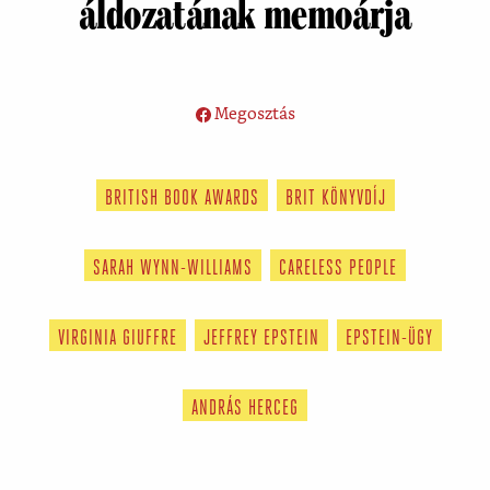
áldozatának memoárja
Megosztás
BRITISH BOOK AWARDS
BRIT KÖNYVDÍJ
SARAH WYNN-WILLIAMS
CARELESS PEOPLE
VIRGINIA GIUFFRE
JEFFREY EPSTEIN
EPSTEIN-ÜGY
ANDRÁS HERCEG