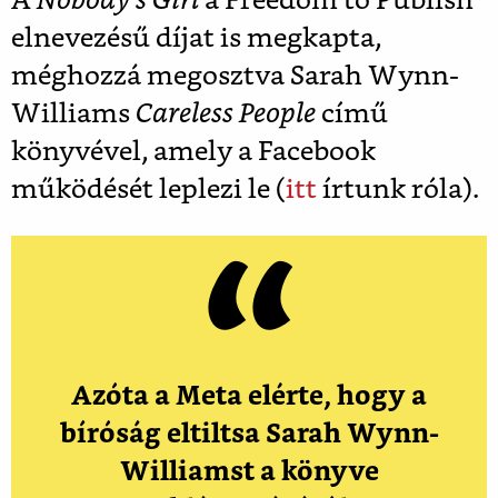
A
Nobody’s Girl
a Freedom to Publish
elnevezésű díjat is megkapta,
méghozzá megosztva Sarah Wynn-
Williams
Careless People
című
könyvével, amely a Facebook
működését leplezi le (
itt
írtunk róla).
Azóta a Meta elérte, hogy a
bíróság eltiltsa Sarah Wynn-
Williamst a könyve