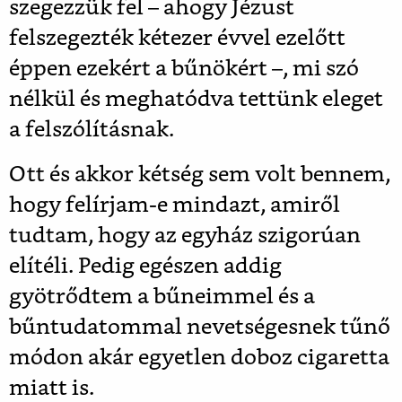
szegezzük fel – ahogy Jézust
felszegezték kétezer évvel ezelőtt
éppen ezekért a bűnökért –, mi szó
nélkül és meghatódva tettünk eleget
a felszólításnak.
Ott és akkor kétség sem volt bennem,
hogy felírjam-e mindazt, amiről
tudtam, hogy az egyház szigorúan
elítéli. Pedig egészen addig
gyötrődtem a bűneimmel és a
bűntudatommal nevetségesnek tűnő
módon akár egyetlen doboz cigaretta
miatt is.