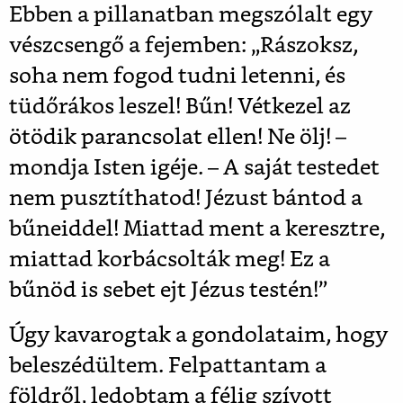
Ebben a pillanatban megszólalt egy
vészcsengő a fejemben: „Rászoksz,
soha nem fogod tudni letenni, és
tüdőrákos leszel! Bűn! Vétkezel az
ötödik parancsolat ellen! Ne ölj! –
mondja Isten igéje. – A saját testedet
nem pusztíthatod! Jézust bántod a
bűneiddel! Miattad ment a keresztre,
miattad korbácsolták meg! Ez a
bűnöd is sebet ejt Jézus testén!”
Úgy kavarogtak a gondolataim, hogy
beleszédültem. Felpattantam a
földről, ledobtam a félig szívott