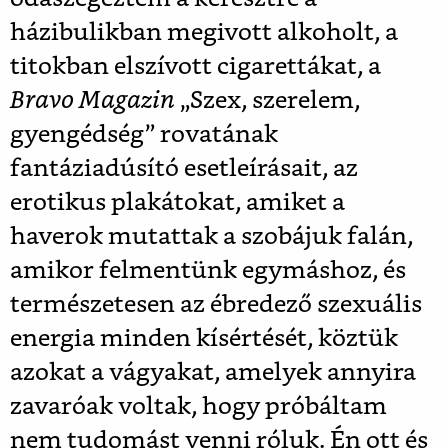
házibulikban megivott alkoholt, a
titokban elszívott cigarettákat, a
Bravo Magazin
„Szex, szerelem,
gyengédség” rovatának
fantáziadúsító esetleírásait, az
erotikus plakátokat, amiket a
haverok mutattak a szobájuk falán,
amikor felmentünk egymáshoz, és
természetesen az ébredező szexuális
energia minden kísértését, köztük
azokat a vágyakat, amelyek annyira
zavaróak voltak, hogy próbáltam
nem tudomást venni róluk. Én ott és