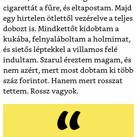
cigarettát a fűre, és eltapostam. Majd
egy hirtelen ötlettől vezérelve a teljes
dobozt is. Mindkettőt kidobtam a
kukába, felnyaláboltam a holmimat,
és sietős léptekkel a villamos felé
indultam. Szarul éreztem magam, és
nem azért, mert most dobtam ki több
száz forintot. Hanem mert rosszat
tettem. Rossz vagyok.