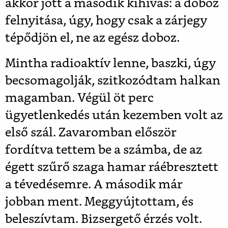
akkor jött a második kihívás: a doboz
felnyitása, úgy, hogy csak a zárjegy
tépődjön el, ne az egész doboz.
Mintha radioaktív lenne, baszki, úgy
becsomagolják, szitkozódtam halkan
magamban. Végül öt perc
ügyetlenkedés után kezemben volt az
első szál. Zavaromban először
fordítva tettem be a számba, de az
égett szűrő szaga hamar ráébresztett
a tévedésemre. A második már
jobban ment. Meggyújtottam, és
beleszívtam. Bizsergető érzés volt.