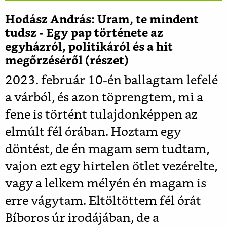
Hodász András: Uram, te mindent
tudsz - Egy pap története az
egyházról, politikáról és a hit
megőrzéséről (részet)
2023. február 10-én ballagtam lefelé
a várból, és azon töprengtem, mi a
fene is történt tulajdonképpen az
elmúlt fél órában. Hoztam egy
döntést, de én magam sem tudtam,
vajon ezt egy hirtelen ötlet vezérelte,
vagy a lelkem mélyén én magam is
erre vágytam. Eltöltöttem fél órát
Bíboros úr irodájában, de a