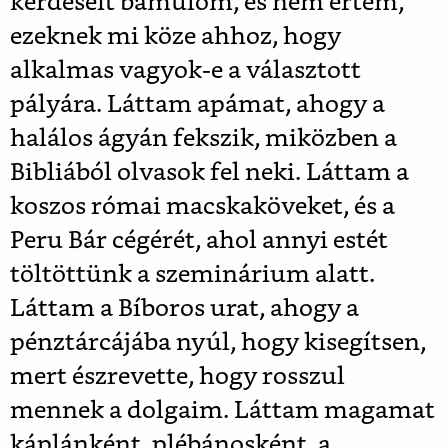
kérdéseit bámulom, és nem értem,
ezeknek mi köze ahhoz, hogy
alkalmas vagyok-e a választott
pályára. Láttam apámat, ahogy a
halálos ágyán fekszik, miközben a
Bibliából olvasok fel neki. Láttam a
koszos római macskaköveket, és a
Peru Bár cégérét, ahol annyi estét
töltöttünk a szeminárium alatt.
Láttam a Bíboros urat, ahogy a
pénztárcájába nyúl, hogy kisegítsen,
mert észrevette, hogy rosszul
mennek a dolgaim. Láttam magamat
káplánként, plébánosként, a