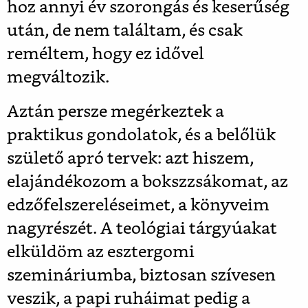
hoz annyi év szorongás és keserűség
után, de nem találtam, és csak
reméltem, hogy ez idővel
megváltozik.
Aztán persze megérkeztek a
praktikus gondolatok, és a belőlük
születő apró tervek: azt hiszem,
elajándékozom a bokszzsákomat, az
edzőfelszereléseimet, a könyveim
nagyrészét. A teológiai tárgyúakat
elküldöm az esztergomi
szemináriumba, biztosan szívesen
veszik, a papi ruháimat pedig a