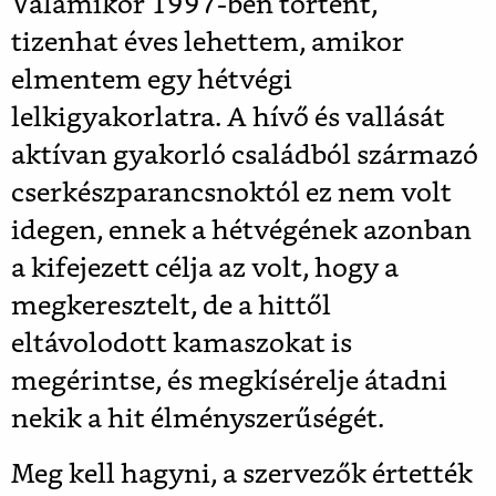
Valamikor 1997-ben történt,
tizenhat éves lehettem, amikor
elmentem egy hétvégi
lelkigyakorlatra. A hívő és vallását
aktívan gyakorló családból származó
cserkészparancsnoktól ez nem volt
idegen, ennek a hétvégének azonban
a kifejezett célja az volt, hogy a
megkeresztelt, de a hittől
eltávolodott kamaszokat is
megérintse, és megkísérelje átadni
nekik a hit élményszerűségét.
Meg kell hagyni, a szervezők értették