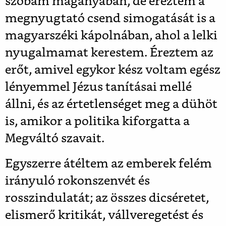
szobám magányában, de éreztem a
megnyugtató csend simogatását is a
magyarszéki kápolnában, ahol a lelki
nyugalmamat kerestem. Éreztem az
erőt, amivel egykor kész voltam egész
lényemmel Jézus tanításai mellé
állni, és az értetlenséget meg a dühöt
is, amikor a politika kiforgatta a
Megváltó szavait.
Egyszerre átéltem az emberek felém
irányuló rokonszenvét és
rosszindulatát; az összes dicséretet,
elismerő kritikát, vállveregetést és