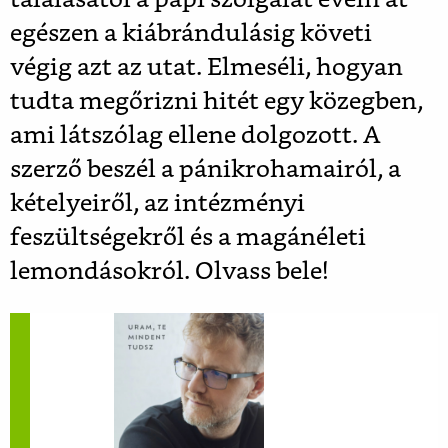
találásától a papi szolgálat évein át
egészen a kiábrándulásig követi
végig azt az utat. Elmeséli, hogyan
tudta megőrizni hitét egy közegben,
ami látszólag ellene dolgozott. A
szerző beszél a pánikrohamairól, a
kételyeiről, az intézményi
feszültségekről és a magánéleti
lemondásokról. Olvass bele!