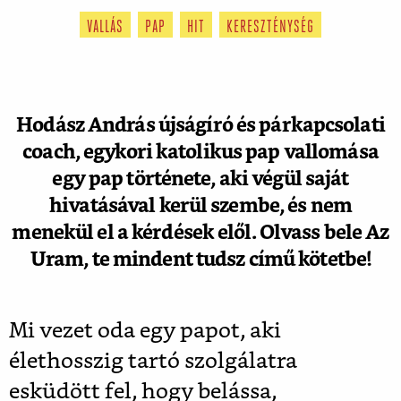
VALLÁS
PAP
HIT
KERESZTÉNYSÉG
Hodász András újságíró és párkapcsolati
coach, egykori katolikus pap vallomása
egy pap története, aki végül saját
hivatásával kerül szembe, és nem
menekül el a kérdések elől. Olvass bele Az
Uram, te mindent tudsz című kötetbe!
Mi vezet oda egy papot, aki
élethosszig tartó szolgálatra
esküdött fel, hogy belássa,