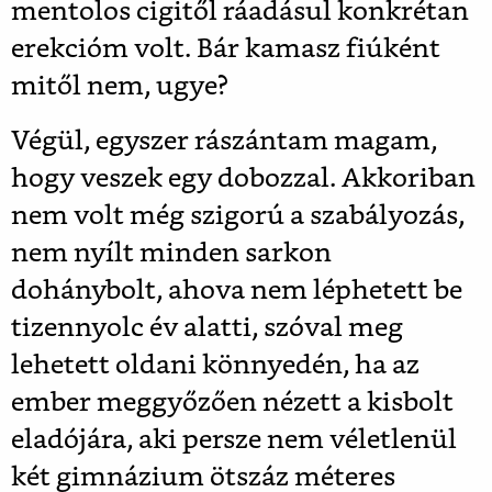
mentolos cigitől ráadásul konkrétan
erekcióm volt. Bár kamasz fiúként
mitől nem, ugye?
Végül, egyszer rászántam magam,
hogy veszek egy dobozzal. Akkoriban
nem volt még szigorú a szabályozás,
nem nyílt minden sarkon
dohánybolt, ahova nem léphetett be
tizennyolc év alatti, szóval meg
lehetett oldani könnyedén, ha az
ember meggyőzően nézett a kisbolt
eladójára, aki persze nem véletlenül
két gimnázium ötszáz méteres