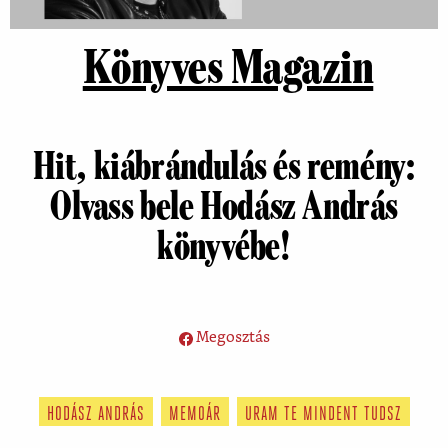
Könyves Magazin
Hit, kiábrándulás és remény:
Olvass bele Hodász András
könyvébe!
Megosztás
HODÁSZ ANDRÁS
MEMOÁR
URAM TE MINDENT TUDSZ