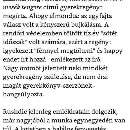
mesék tengere
című gyerekregényt
megírta. Ahogy elmondta: az egyfajta
válasz volt a kényszerű bujkálásra. A
rendőri védelemben töltött tíz év "sötét
időszak" volt számára, ezért a regényt
igyekezett "fénnyel megtölteni" és happy
endet írt hozzá - emlékezett az író.
Nagy örömöt jelentett neki mindkét
gyerekregény születése, de nem érzi
magát gyerekkönyv-szerzőnek -
hangsúlyozta.
Rushdie jelenleg emlékiratain dolgozik,
már nagyjából a munka egynegyedén van
túl. A kötetben a halálos fenyegetés