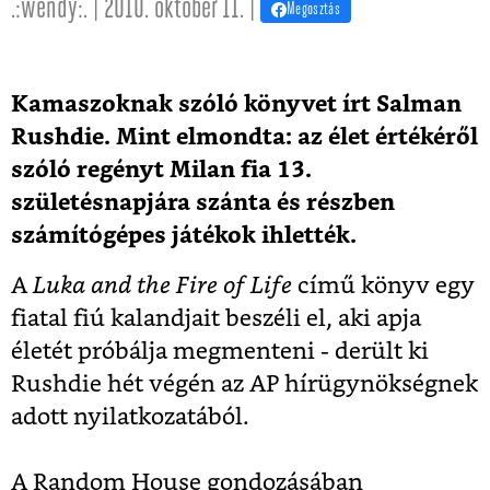
.:wendy:. | 2010. október 11. |
Megosztás
Kamaszoknak szóló könyvet írt Salman
Rushdie. Mint elmondta: az élet értékéről
szóló regényt Milan fia 13.
születésnapjára szánta és részben
számítógépes játékok ihlették.
A
Luka and the Fire of Life
című könyv egy
fiatal fiú kalandjait beszéli el, aki apja
életét próbálja megmenteni - derült ki
Rushdie hét végén az AP hírügynökségnek
adott nyilatkozatából.
A Random House gondozásában