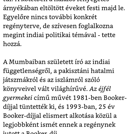
árnyékában eltöltött éveket festi majd le.
Egyelőre nincs további konkrét
regényterve, de szívesen foglalkozna
megint indiai politikai témával - tette
hozzá.
A Mumbaiban született író az indiai
függetlenségről, a pakisztáni hatalmi
játszmákról és az iszlámról szóló
könyveivel vált világhírűvé.
Az éjfél
gyermekei
című művét 1981-ben Booker-
díjjal tüntették ki, és 1993-ban, 25 év
Booker-díjjal elismert alkotása közül a
legjobbként ismét ennek a regénynek
jutott a Booker-díj.