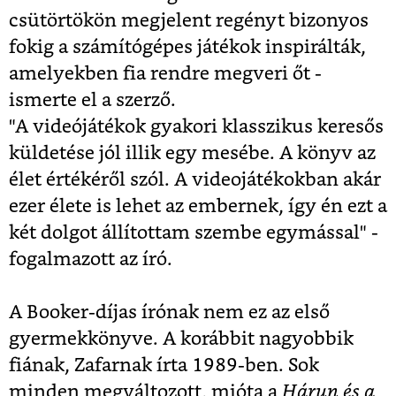
csütörtökön megjelent regényt bizonyos
fokig a számítógépes játékok inspirálták,
amelyekben fia rendre megveri őt -
ismerte el a szerző.
"A videójátékok gyakori klasszikus keresős
küldetése jól illik egy mesébe. A könyv az
élet értékéről szól. A videojátékokban akár
ezer élete is lehet az embernek, így én ezt a
két dolgot állítottam szembe egymással" -
fogalmazott az író.
A Booker-díjas írónak nem ez az első
gyermekkönyve. A korábbit nagyobbik
fiának, Zafarnak írta 1989-ben. Sok
minden megváltozott, mióta a
Hárun és a