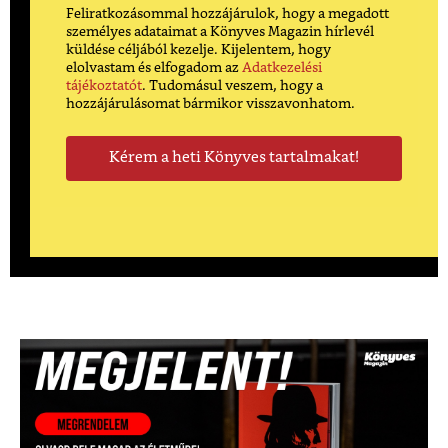
Feliratkozásommal hozzájárulok, hogy a megadott
személyes adataimat a Könyves Magazin hírlevél
küldése céljából kezelje. Kijelentem, hogy
elolvastam és elfogadom az
Adatkezelési
tájékoztatót
. Tudomásul veszem, hogy a
hozzájárulásomat bármikor visszavonhatom.