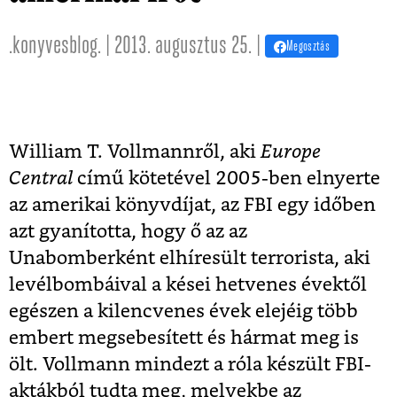
.konyvesblog. | 2013. augusztus 25. |
Megosztás
William T. Vollmannről, aki
Europe
Central
című kötetével 2005-ben elnyerte
az amerikai könyvdíjat, az FBI egy időben
azt gyanította, hogy ő az az
Unabomberként elhíresült terrorista, aki
levélbombáival a kései hetvenes évektől
egészen a kilencvenes évek elejéig több
embert megsebesített és hármat meg is
ölt. Vollmann mindezt a róla készült FBI-
aktákból tudta meg, melyekbe az