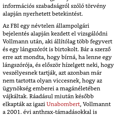
információs szabadságról szóló törvény
alapján nyerhetett betekintést.
Az FBI egy névtelen állampolgári
bejelentés alapján kezdett el vizsgálódni
Vollmann után, aki állítólag több fegyvert
és egy lángszórót is birtokolt. Bár a szerző
erre azt mondta, hogy bírná, ha lenne egy
lángszórója, és először hízelgett neki, hogy
veszélyesnek tartják, azt azonban már
nem tartotta olyan viccesnek, hogy az
ügynökség emberei a magánéletében
vájkáltak. Ráadásul miután később
elkapták az igazi
Unabombert
, Vollmannt
a 2001. évi anthrax-támadásokkal is