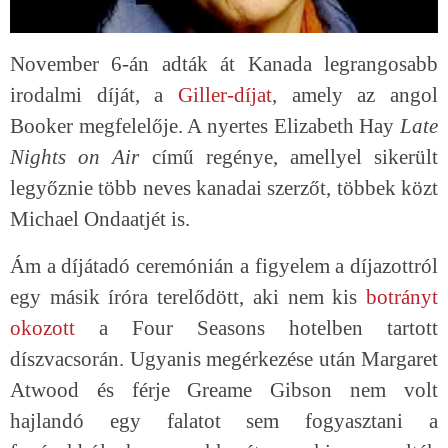
November 6-án adták át Kanada legrangosabb
irodalmi díját, a
Giller-díjat
, amely az angol
Booker megfelelője. A nyertes Elizabeth Hay
Late
Nights on Air
című regénye, amellyel sikerült
legyőznie több neves kanadai szerzőt, többek közt
Michael Ondaatjét is.
Ám a díjátadó ceremónián a figyelem a díjazottról
egy másik íróra terelődött, aki nem kis
botrányt
okozott
a Four Seasons hotelben tartott
díszvacsorán. Ugyanis megérkezése után Margaret
Atwood és férje Greame Gibson nem volt
hajlandó egy falatot sem fogyasztani a