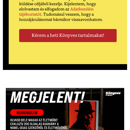
küldése céljából kezelje. Kijelentem, hogy
elolvastam és elfogadom az
Adatkezelési
tájékoztatót
. Tudomásul veszem, hogy a
hozzájárulásomat bármikor visszavonhatom.