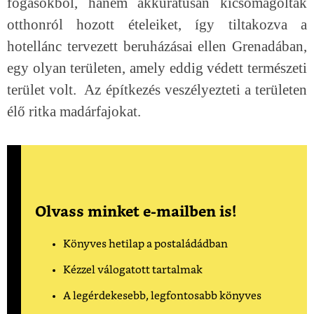
fogásokból, hanem akkurátusan kicsomagolták
otthonról hozott ételeiket, így tiltakozva a
hotellánc tervezett beruházásai ellen Grenadában,
egy olyan területen, amely eddig védett természeti
terület volt. Az építkezés veszélyezteti a területen
élő ritka madárfajokat.
Olvass minket e-mailben is!
Könyves hetilap a postaládádban
Kézzel válogatott tartalmak
A legérdekesebb, legfontosabb könyves