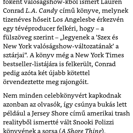
főként valóságshow-kból ismert Lauren
Conrad
L.A. Cand
y című könyve, melynek
tizenéves hőseit Los Angelesbe érkezvén
egy tévéproducer felkéri, hogy – a
fülszöveg szerint – „legyenek a ’Szex és
New York valóságshow-változatának’ a
sztárjai”. A könyv még a New York Times
bestseller-listájára is felkerült, Conrad
pedig azóta két újabb kötettel
örvendeztette meg rajongóit.
Nem minden celebkönyvért kapkodnak
azonban az olvasók, így csúnya bukás lett
például a Jersey Shore című amerikai trash
realityből ismertté vált Snooki Polizzi
könyvének a sorsa (
A Shore Thing
),