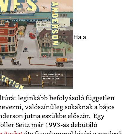
Ha a
ltúrát leginkább befolyásoló független
evezni, valószínűleg sokaknak a bájos
derson jutna eszükbe először. Egy
Zoller Seitz már 1993-as debütáló