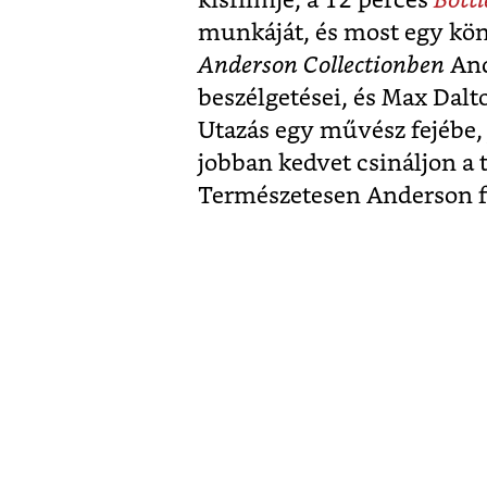
kisfilmje, a 12 perces
Bottl
munkáját, és most egy kön
Anderson Collectionben
And
beszélgetései, és Max Dalto
Utazás egy művész fejébe, 
jobban kedvet csináljon a t
Természetesen Anderson fi