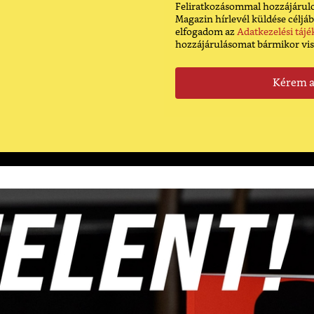
Feliratkozásommal hozzájárulo
Magazin hírlevél küldése céljáb
elfogadom az
Adatkezelési tájé
hozzájárulásomat bármikor vi