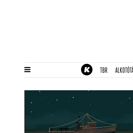
(CURRENT)
TBR
ALKOTÓT