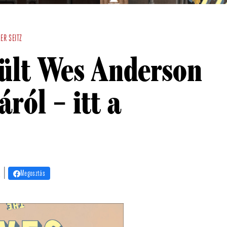
ER SEITZ
ült Wes Anderson
ról – itt a
. |
Megosztás