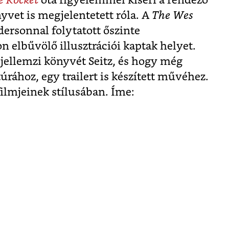
e Rocket
óta figyelemmel kíséri a rendező
yvet is megjelentetett róla. A
The Wes
ersonnal folytatott őszinte
n elbűvölő illusztrációi kaptak helyet.
jellemzi könyvét Seitz, és hogy még
úrához, egy trailert is készített művéhez.
lmjeinek stílusában. Íme: