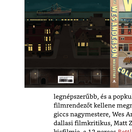
legnépszerűbb, és a popku
filmrendezőt kellene megn
giccs nagymestere, Wes An
dallasi filmkritikus, Matt 