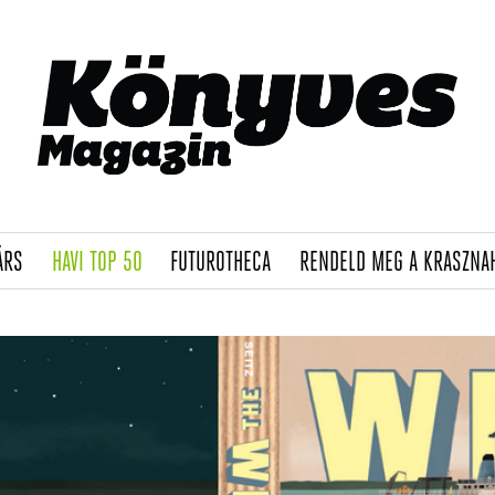
(CURRENT)
(CURRENT)
(CURRENT)
ÁRS
HAVI TOP 50
FUTUROTHECA
RENDELD MEG A KRASZNA