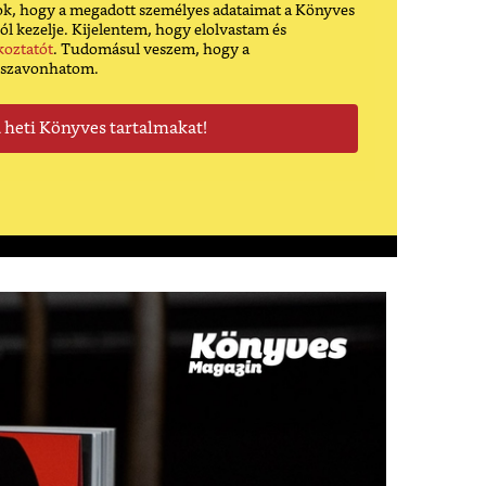
k, hogy a megadott személyes adataimat a Könyves
ól kezelje. Kijelentem, hogy elolvastam és
koztatót
. Tudomásul veszem, hogy a
sszavonhatom.