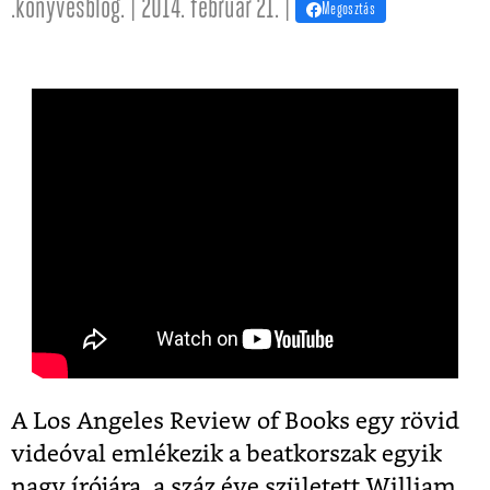
.konyvesblog. | 2014. február 21. |
Megosztás
A Los Angeles Review of Books egy rövid
videóval emlékezik a beatkorszak egyik
nagy írójára, a száz éve született William