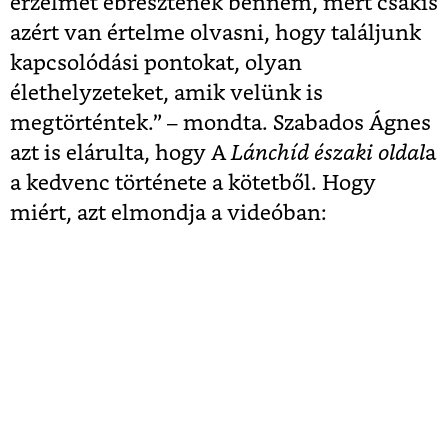
érzelmet ébresztenek bennem, mert csakis
azért van értelme olvasni, hogy találjunk
kapcsolódási pontokat, olyan
élethelyzeteket, amik velünk is
megtörténtek.” – mondta. Szabados Ágnes
azt is elárulta, hogy A
Lánchíd északi oldal
a
a kedvenc története a kötetből. Hogy
miért, azt elmondja a videóban: