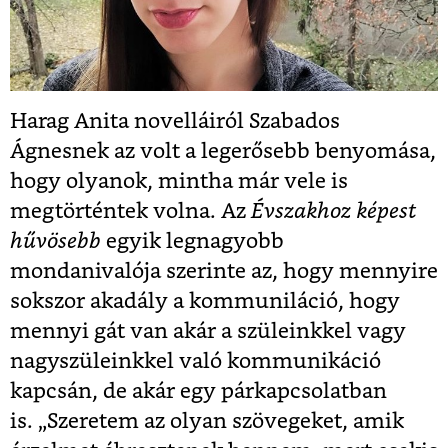
Harag Anita novelláiról Szabados
Ágnesnek az volt a legerősebb benyomása,
hogy olyanok, mintha már vele is
megtörténtek volna. Az
Évszakhoz képest
hűvösebb
egyik legnagyobb
mondanivalója szerinte az, hogy mennyire
sokszor akadály a kommuniláció, hogy
mennyi gát van akár a szüleinkkel vagy
nagyszüleinkkel való kommunikáció
kapcsán, de akár egy párkapcsolatban
is. „Szeretem az olyan szövegeket, amik