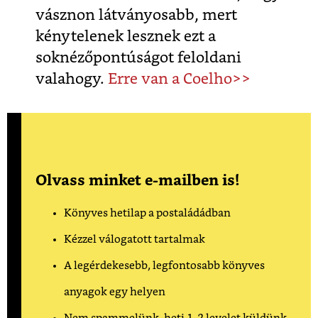
vásznon látványosabb, mert
kénytelenek lesznek ezt a
soknézőpontúságot feloldani
valahogy.
Erre van a Coelho>>
Olvass minket e-mailben is!
Könyves hetilap a postaládádban
Kézzel válogatott tartalmak
A legérdekesebb, legfontosabb könyves
anyagok egy helyen