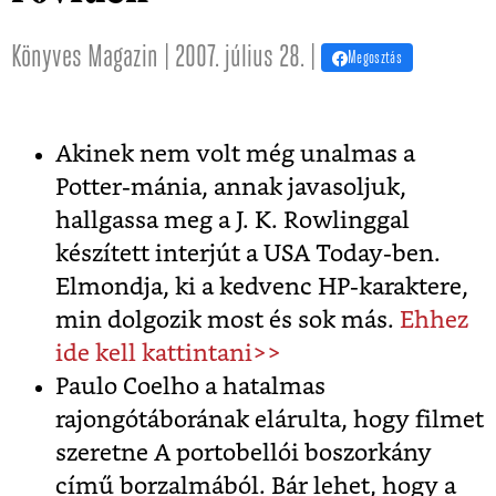
Könyves Magazin | 2007. július 28. |
Megosztás
Akinek nem volt még unalmas a
Potter-mánia, annak javasoljuk,
hallgassa meg a J. K. Rowlinggal
készített interjút a USA Today-ben.
Elmondja, ki a kedvenc HP-karaktere,
min dolgozik most és sok más.
Ehhez
ide kell kattintani>>
Paulo Coelho a hatalmas
rajongótáborának elárulta, hogy filmet
szeretne A portobellói boszorkány
című borzalmából. Bár lehet, hogy a