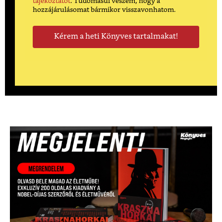
tájékoztatót
. Tudomásul veszem, hogy a
hozzájárulásomat bármikor visszavonhatom.