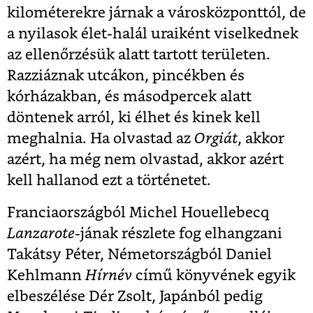
kilométerekre járnak a városközponttól, de
a nyilasok élet-halál uraiként viselkednek
az ellenőrzésük alatt tartott területen.
Razziáznak utcákon, pincékben és
kórházakban, és másodpercek alatt
döntenek arról, ki élhet és kinek kell
meghalnia. Ha olvastad az
Orgiát
, akkor
azért, ha még nem olvastad, akkor azért
kell hallanod ezt a történetet.
Franciaországból Michel Houellebecq
Lanzarote
-jának részlete fog elhangzani
Takátsy Péter, Németországból Daniel
Kehlmann
Hírnév
című könyvének egyik
elbeszélése Dér Zsolt, Japánból pedig