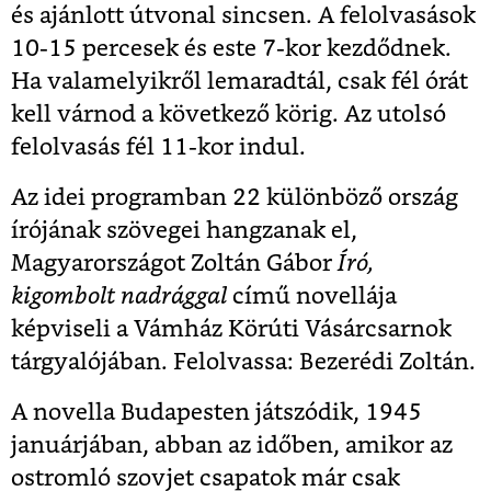
és ajánlott útvonal sincsen. A felolvasások
10-15 percesek és este 7-kor kezdődnek.
Ha valamelyikről lemaradtál, csak fél órát
kell várnod a következő körig. Az utolsó
felolvasás fél 11-kor indul.
Az idei programban 22 különböző ország
írójának szövegei hangzanak el,
Magyarországot Zoltán Gábor
Író,
kigombolt nadrággal
című novellája
képviseli a Vámház Körúti Vásárcsarnok
tárgyalójában. Felolvassa: Bezerédi Zoltán.
A novella Budapesten játszódik, 1945
januárjában, abban az időben, amikor az
ostromló szovjet csapatok már csak