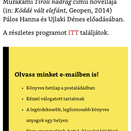
Murakami
Tiroli nadrág
című novellája
(in:
Köddé vált elefánt,
Geopen, 2014)
Pálos Hanna és Ujlaki Dénes előadásában.
A részletes programot
ITT
találjátok.
Olvass minket e-mailben is!
Könyves hetilap a postaládádban
Kézzel válogatott tartalmak
A legérdekesebb, legfontosabb könyves
anyagok egy helyen