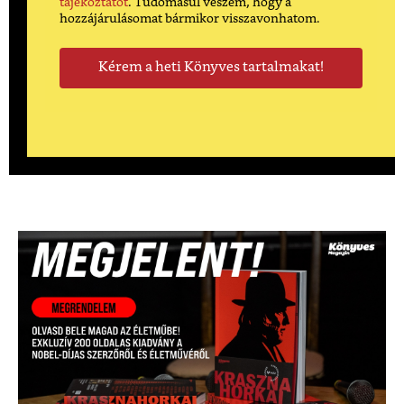
tájékoztatót
. Tudomásul veszem, hogy a
hozzájárulásomat bármikor visszavonhatom.