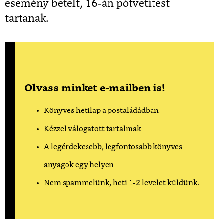
esemény betelt, 16-án pótvetítést
tartanak.
Olvass minket e-mailben is!
Könyves hetilap a postaládádban
Kézzel válogatott tartalmak
A legérdekesebb, legfontosabb könyves
anyagok egy helyen
Nem spammelünk, heti 1-2 levelet küldünk.