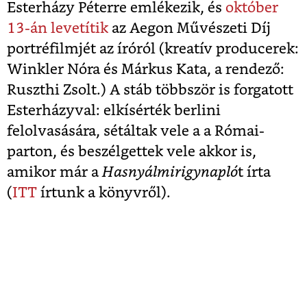
Esterházy Péterre emlékezik, és
október
13-án levetítik
az Aegon Művészeti Díj
portréfilmjét az íróról (kreatív producerek:
Winkler Nóra és Márkus Kata, a rendező:
Ruszthi Zsolt.) A stáb többször is forgatott
Esterházyval: elkísérték berlini
felolvasására, sétáltak vele a a Római-
parton, és beszélgettek vele akkor is,
amikor már a
Hasnyálmirigynapló
t írta
(
ITT
írtunk a könyvről).