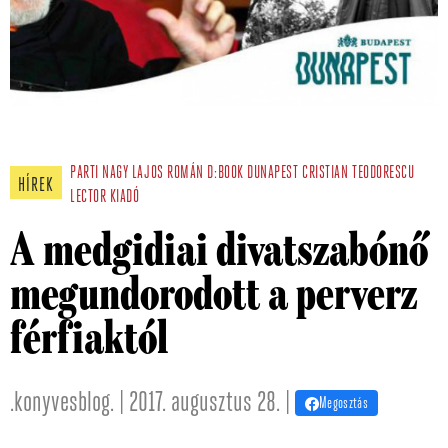
PARTI NAGY LAJOS
ROMÁN
D:BOOK
DUNAPEST
CRISTIAN TEODORESCU
HÍREK
LECTOR KIADÓ
A medgidiai divatszabónő
megundorodott a perverz
férfiaktól
.konyvesblog. | 2017. augusztus 28. |
Megosztás