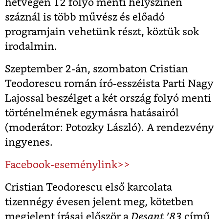
hétvégén 12 folyó menti helyszínen
száznál is több művész és előadó
programjain vehetünk részt, köztük sok
irodalmin.
Szeptember 2-án, szombaton Cristian
Teodorescu román író-esszéista Parti Nagy
Lajossal beszélget a két ország folyó menti
történelmének egymásra hatásairól
(moderátor: Potozky László). A rendezvény
ingyenes.
Facebook-eseménylink>>
Cristian Teodorescu első karcolata
tizennégy évesen jelent meg, kötetben
megjelent írásai először a
Desant ’83
című