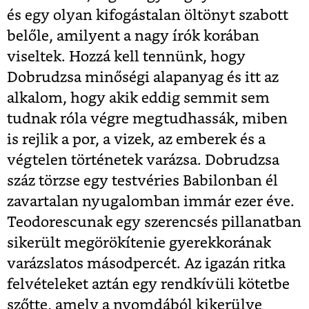
és egy olyan kifogástalan öltönyt szabott
belőle, amilyent a nagy írók korában
viseltek. Hozzá kell tennünk, hogy
Dobrudzsa minőségi alapanyag és itt az
alkalom, hogy akik eddig semmit sem
tudnak róla végre megtudhassák, miben
is rejlik a por, a vizek, az emberek és a
végtelen történetek varázsa. Dobrudzsa
száz törzse egy testvéries Babilonban él
zavartalan nyugalomban immár ezer éve.
Teodorescunak egy szerencsés pillanatban
sikerült megörökítenie gyerekkorának
varázslatos másodpercét. Az igazán ritka
felvételeket aztán egy rendkívüli kötetbe
szőtte, amely a nyomdából kikerülve