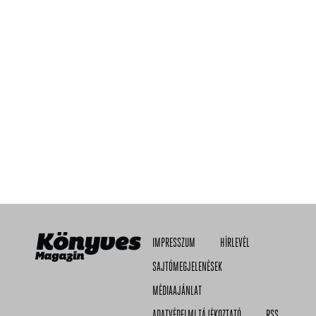
IMPRESSZUM
HÍRLEVÉL
SAJTÓMEGJELENÉSEK
MÉDIAAJÁNLAT
ADATVÉDELMI TÁJÉKOZTATÓ
RSS