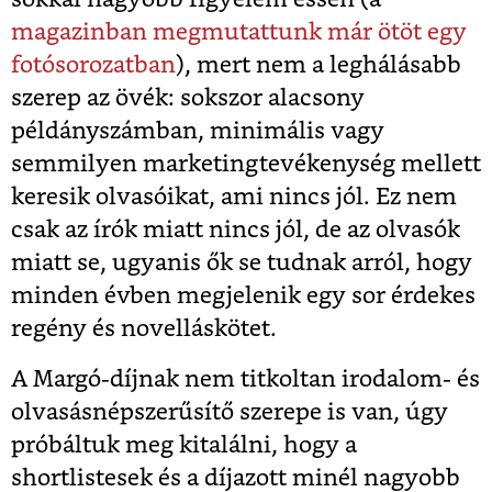
magazinban megmutattunk már ötöt egy
fotósorozatban
), mert nem a leghálásabb
szerep az övék: sokszor alacsony
példányszámban, minimális vagy
semmilyen marketingtevékenység mellett
keresik olvasóikat, ami nincs jól. Ez nem
csak az írók miatt nincs jól, de az olvasók
miatt se, ugyanis ők se tudnak arról, hogy
minden évben megjelenik egy sor érdekes
regény és novelláskötet.
A Margó-díjnak nem titkoltan irodalom- és
olvasásnépszerűsítő szerepe is van, úgy
próbáltuk meg kitalálni, hogy a
shortlistesek és a díjazott minél nagyobb