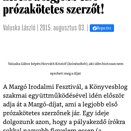
prózakötetes szerzőt!
Valuska László | 2015. augusztus 03. |
Megosztás
Valuska Gábor képén Horváth Kristóf (SzínészBob), aki idén biztosan nem
nyerheti meg a díjat
A Margó Irodalmi Fesztivál, a Könyvesblog
szakmai együttműködésével idén először
adja át a Margó-díjat, ami a legjobb első
prózakötetes szerzőnek jár. Egy ideje
dolgozunk azon, hogy a pályakezdő írókra
sokkal nagyobb figyelem essen (a