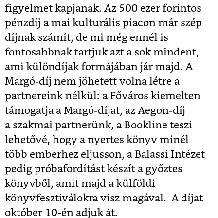
figyelmet kapjanak. Az 500 ezer forintos
pénzdíj a mai kulturális piacon már szép
díjnak számít, de mi még ennél is
fontosabbnak tartjuk azt a sok mindent,
ami különdíjak formájában jár majd. A
Margó-díj nem jöhetett volna létre a
partnereink nélkül: a Főváros kiemelten
támogatja a Margó-díjat, az Aegon-díj
a szakmai partnerünk, a Bookline teszi
lehetővé, hogy a nyertes könyv minél
több emberhez eljusson, a Balassi Intézet
pedig próbafordítást készít a győztes
könyvből, amit majd a külföldi
könyvfesztiválokra visz magával. A díjat
október 10-én adjuk át.