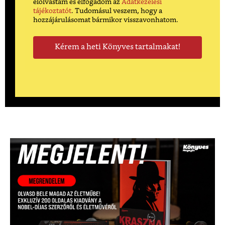
elolvastam és elfogadom az
Adatkezelési
tájékoztatót
. Tudomásul veszem, hogy a
hozzájárulásomat bármikor visszavonhatom.