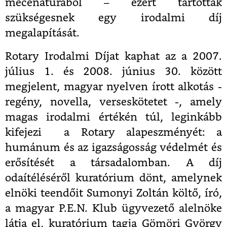
mecenaturából – ezért tartották
szükségesnek egy irodalmi díj
megalapítását.
Rotary Irodalmi Díjat kaphat az a 2007.
július 1. és 2008. június 30. között
megjelent, magyar nyelven írott alkotás -
regény, novella, verseskötetet -, amely
magas irodalmi értékén túl, leginkább
kifejezi a Rotary alapeszményét: a
humánum és az igazságosság védelmét és
erősítését a társadalomban. A díj
odaítéléséről kuratórium dönt, amelynek
elnöki teendőit Sumonyi Zoltán költő, író,
a magyar P.E.N. Klub ügyvezető alelnöke
látja el, kuratórium tagja Gömöri György