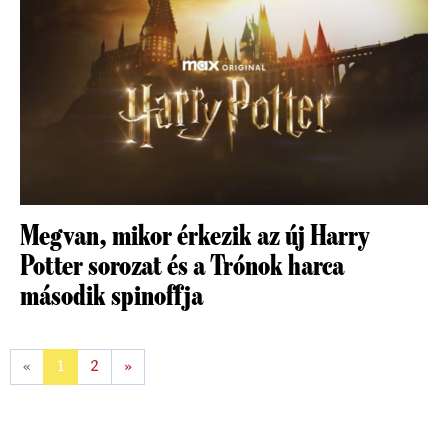
Megvan, mikor érkezik az új Harry
Potter sorozat és a Trónok harca
második spinoffja
«
1
2
»