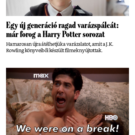
Egy új generáció ragad varázspálcát:
már forog a Harry Potter sorozat
Hamarosan újra átélhetjük a varázslatot, amit a J. K.
Rowling könyveiből készült filmek nyújtottak.