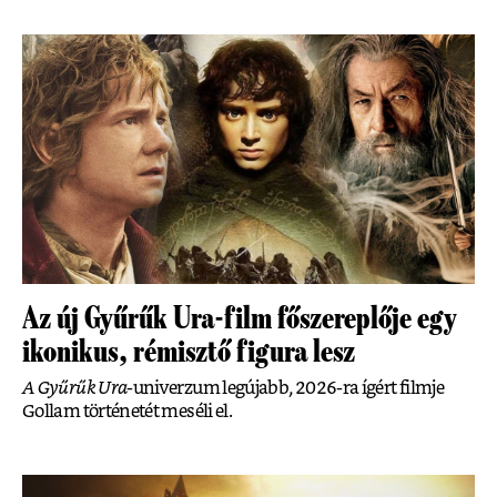
Az új Gyűrűk Ura-film főszereplője egy
ikonikus, rémisztő figura lesz
A Gyűrűk Ura
-univerzum legújabb, 2026-ra ígért filmje
Gollam történetét meséli el.