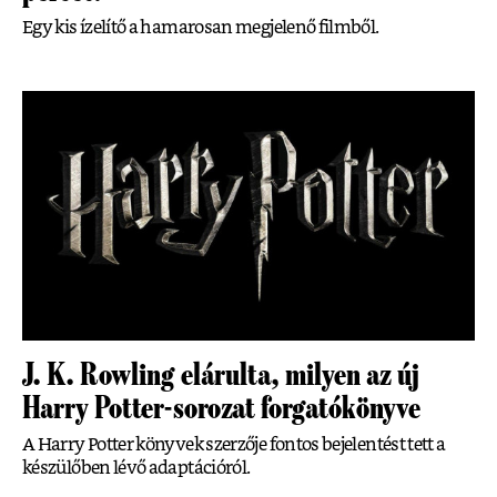
Egy kis ízelítő a hamarosan megjelenő filmből.
J. K. Rowling elárulta, milyen az új
Harry Potter-sorozat forgatókönyve
A Harry Potter könyvek szerzője fontos bejelentést tett a
készülőben lévő adaptációról.