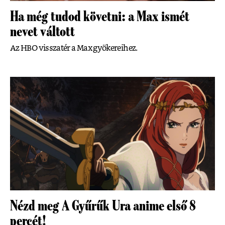
Ha még tudod követni: a Max ismét
nevet váltott
Az HBO visszatér a Max gyökereihez.
Nézd meg A Gyűrűk Ura anime első 8
percét!