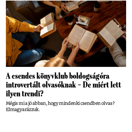
A csendes könyvklub boldogságóra
introvertált olvasóknak – De miért lett
ilyen trendi?
Mégis mi a jó abban, hogy mindenki csendben olvas?
Elmagyarázzuk.