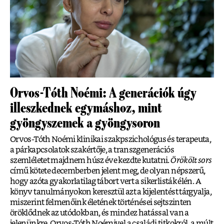
Orvos-Tóth Noémi: A generációk úgy
illeszkednek egymáshoz, mint
gyöngyszemek a gyöngysoron
Orvos-Tóth Noémi klinikai szakpszichológus és terapeuta,
a párkapcsolatok szakértője, a transzgenerációs
szemléletet majdnem húsz éve kezdte kutatni.
Örökölt sors
című kötete decemberben jelent meg, de olyan népszerű,
hogy azóta gyakorlatilag tábort vert a sikerlisták élén. A
könyv tanulmányokon keresztül azt a kijelentést tárgyalja,
miszerint felmenőink életének történései sejtszinten
öröklődnek az utódokban, és mindez hatással van a
jelenünkre. Orvos-Tóth Noémivel a családi titkokról, a múlt