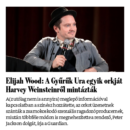
Elijah Wood: A Gyűrűk Ura egyik orkját
Harvey Weinsteinről mintázták
A(z utólag nem is annyira) meglepő információval
kapcsolatban a színész hozzátette, az orkot üzenetnek
szánták a zsarnokoskodó szexuális ragadozó producernek,
miután többféle módon is megnehezítette a rendező, Peter
Jackson dolgát, írja a Guardian.