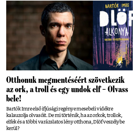
Otthonuk megmentéséért szövetkezik
az ork, a troll és egy undok elf – Olvass
bele!
Bartók Imre első ifjúsági regénye mesebeli vidékre
kalauzolja olvasóit. De mi történik, ha az orkok, trollok,
elfek és a többi varázslatos lény otthona, Dlöf veszélybe
kerül?