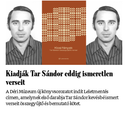
Kiadják Tar Sándor eddig ismeretlen
verseit
A Déri Múzeum új könyvsorozatot indít Leletmentés
címen, amelynek első darabja Tar Sándor kevésbé ismert
verseit összegyűjtő és bemutató kötet.