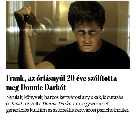
Frank, az óriásnyúl 20 éve szólította
meg Donnie Darkót
Nyulak, könyvek, harcos kertvárosi anyukák, időutazás
és
Kiwi!
- ez volt a
Donnie Darko
, ami egyszerre lett
generációs kultfilm és szürreális kertvárosi pszichothriller.