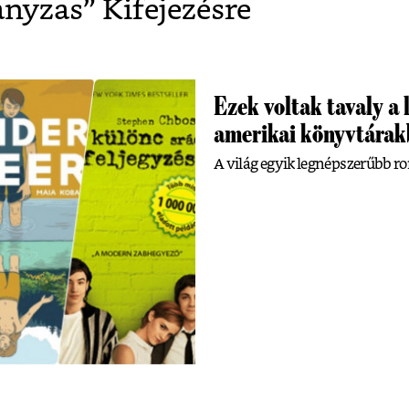
anyzas
” Kifejezésre
Ezek voltak tavaly a 
amerikai könyvtára
A világ egyik legnépszerűbb ro