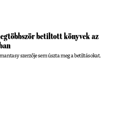
legtöbbször betiltott könyvek az
kban
mantasy szerzője sem úszta meg a betiltásokat.