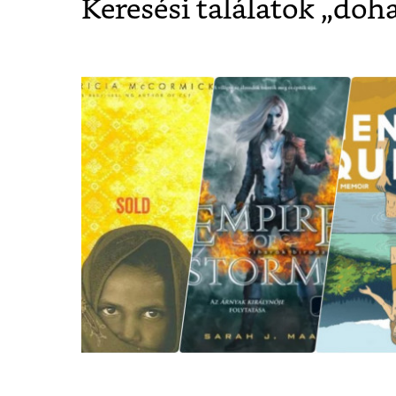
Keresési találatok „
doh