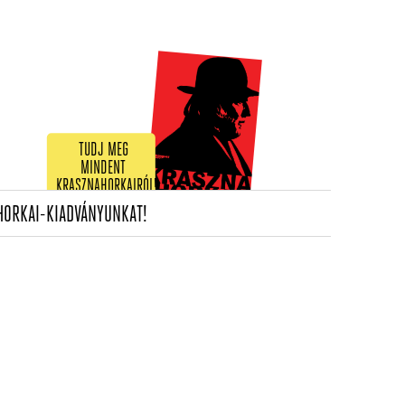
TUDJ MEG
MINDENT
KRASZNAHORKAIRÓL!
(CURRENT)
HORKAI-KIADVÁNYUNKAT!