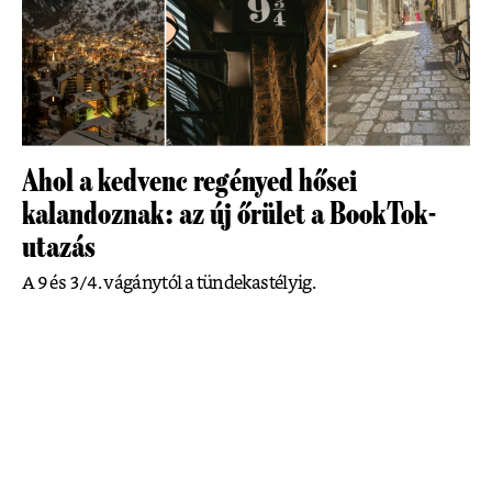
Ahol a kedvenc regényed hősei
kalandoznak: az új őrület a BookTok-
utazás
A 9 és 3/4. vágánytól a tündekastélyig.