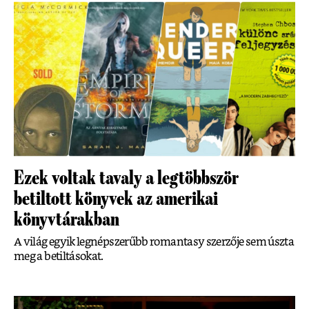
Ezek voltak tavaly a legtöbbször
betiltott könyvek az amerikai
könyvtárakban
A világ egyik legnépszerűbb romantasy szerzője sem úszta
meg a betiltásokat.