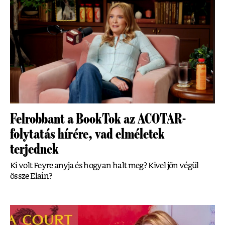
Felrobbant a BookTok az ACOTAR-
folytatás hírére, vad elméletek
terjednek
Ki volt Feyre anyja és hogyan halt meg? Kivel jön végül
össze Elain?