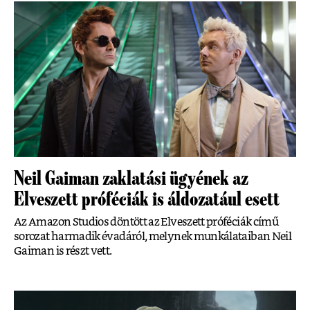
Neil Gaiman zaklatási ügyének az
Elveszett próféciák is áldozatául esett
Az Amazon Studios döntött az Elveszett próféciák című
sorozat harmadik évadáról, melynek munkálataiban Neil
Gaiman is részt vett.