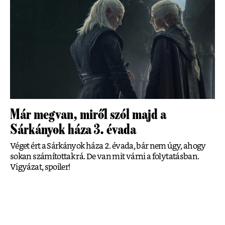
Már megvan, miről szól majd a
Sárkányok háza 3. évada
Véget ért a Sárkányok háza 2. évada, bár nem úgy, ahogy
sokan számítottak rá. De van mit várni a folytatásban.
Vigyázat, spoiler!