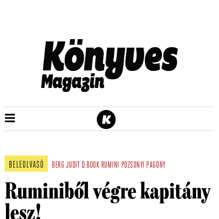
BELEOLVASÓ
BERG JUDIT
D:BOOK
RUMINI
POZSONYI PAGONY
Ruminiből végre kapitány
lesz!