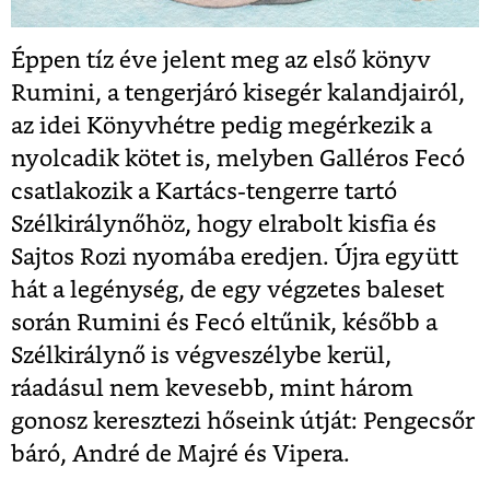
Éppen tíz éve jelent meg az első könyv
Rumini, a tengerjáró kisegér kalandjairól,
az idei Könyvhétre pedig megérkezik a
nyolcadik kötet is, melyben Galléros Fecó
csatlakozik a Kartács-tengerre tartó
Szélkirálynőhöz, hogy elrabolt kisfia és
Sajtos Rozi nyomába eredjen. Újra együtt
hát a legénység, de egy végzetes baleset
során Rumini és Fecó eltűnik, később a
Szélkirálynő is vég­veszélybe kerül,
ráadásul nem kevesebb, mint három
gonosz keresztezi hőseink útját: Pengecsőr
báró, André de Majré és Vipera.