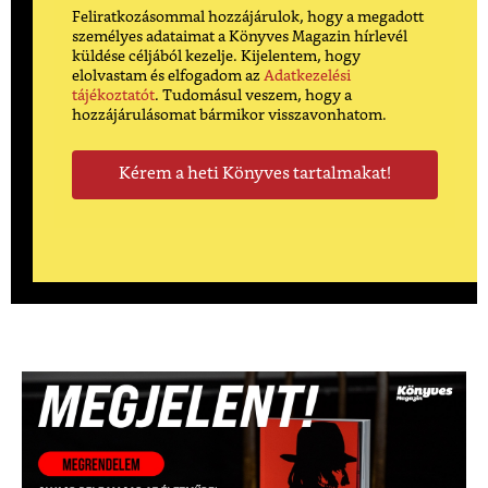
Feliratkozásommal hozzájárulok, hogy a megadott
személyes adataimat a Könyves Magazin hírlevél
küldése céljából kezelje. Kijelentem, hogy
elolvastam és elfogadom az
Adatkezelési
tájékoztatót
. Tudomásul veszem, hogy a
hozzájárulásomat bármikor visszavonhatom.