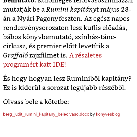
Bemutató.
Különleges felolvasószínházzal
mutatják be a
Rumini kapitány
t május 28-
án a Nyári Pagonyfeszten. Az egész napos
rendezvénysorozaton lesz kuflis előadás,
bábos könyvbemutató, színház-tánc-
cirkusz, és premier előtt levetítik a
Graffaló
rajzfilmet is.
A részletes
programért katt IDE!
És hogy hogyan lesz Ruminiből kapitány?
Ez is kiderül a sorozat legújabb részéből.
Olvass bele a kötetbe:
berg_judit_rumini_kapitany_beleolvaso.docx
by
konyvesblog