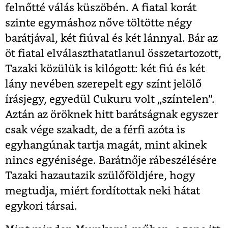
felnőtté válás küszöbén. A fiatal korát
szinte egymáshoz nőve töltötte négy
barátjával, két fiúval és két lánnyal. Bár az
öt fiatal elválaszthatatlanul összetartozott,
Tazaki közülük is kilógott: két fiú és két
lány nevében szerepelt egy színt jelölő
írásjegy, egyedül Cukuru volt „színtelen”.
Aztán az öröknek hitt barátságnak egyszer
csak vége szakadt, de a férfi azóta is
egyhangúnak tartja magát, mint akinek
nincs egyénisége. Barátnője rábeszélésére
Tazaki hazautazik szülőföldjére, hogy
megtudja, miért fordítottak neki hátat
egykori társai.