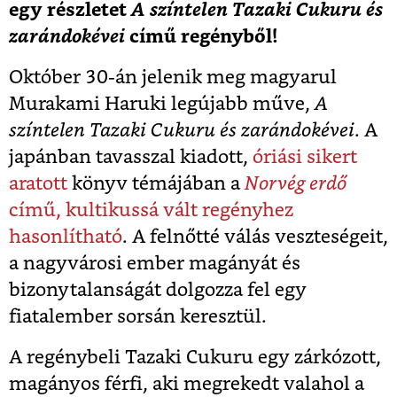
egy részletet
A színtelen Tazaki Cukuru és
zarándokévei
című regényből!
Október 30-án jelenik meg magyarul
Murakami Haruki legújabb műve,
A
színtelen Tazaki Cukuru és zarándokévei
. A
japánban tavasszal kiadott,
óriási sikert
aratott
könyv témájában a
Norvég erdő
című, kultikussá vált regényhez
hasonlítható
. A felnőtté válás veszteségeit,
a nagyvárosi ember magányát és
bizonytalanságát dolgozza fel egy
fiatalember sorsán keresztül.
A regénybeli Tazaki Cukuru egy zárkózott,
magányos férfi, aki megrekedt valahol a