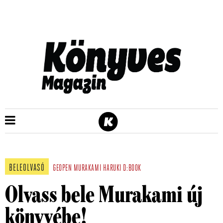
BELEOLVASÓ
GEOPEN
MURAKAMI HARUKI
D:BOOK
Olvass bele Murakami új
könyvébe!