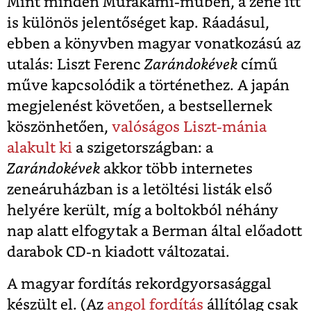
Mint minden Murakami-műben, a zene itt
is különös jelentőséget kap. Ráadásul,
ebben a könyvben magyar vonatkozású az
utalás: Liszt Ferenc
Zarándokévek
című
műve kapcsolódik a történethez. A japán
megjelenést követően, a bestsellernek
köszönhetően,
valóságos Liszt-mánia
alakult ki
a szigetországban: a
Zarándokévek
akkor több internetes
zeneáruházban is a letöltési listák első
helyére került, míg a boltokból néhány
nap alatt elfogytak a Berman által előadott
darabok CD-n kiadott változatai.
A magyar fordítás rekordgyorsasággal
készült el. (Az
angol fordítás
állítólag csak