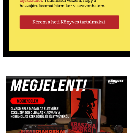
tájékoztatót
. Tudomásul veszem, hogy a
hozzájárulásomat bármikor visszavonhatom.