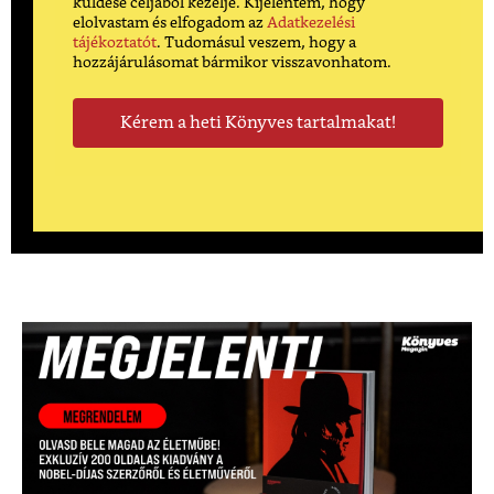
küldése céljából kezelje. Kijelentem, hogy
elolvastam és elfogadom az
Adatkezelési
tájékoztatót
. Tudomásul veszem, hogy a
hozzájárulásomat bármikor visszavonhatom.