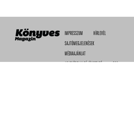
IMPRESSZUM
HÍRLEVÉL
SAJTÓMEGJELENÉSEK
MÉDIAAJÁNLAT
ADATVÉDELMI TÁJÉKOZTATÓ
RSS
© 2026 KÖNYVES MAGAZIN KFT.