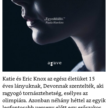
Katie és Eric Knox az egész életüket 15
éves lányuknak, Devonnak szentelték, aki
ragyogó tornásztehetség, esélyes az
olimpiára. Azonban néhány héttel az egyik
legfontosabb verseny előtt egy erőszakos