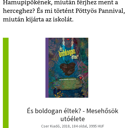
Hamupipőkének, miután férjhez ment a
herceghez? És mi történt Pöttyös Pannival,
miután kijárta az iskolát.
És boldogan éltek? - Mesehősök
utóélete
Cser Kiadó, 2018, 184 oldal, 3995 HUF