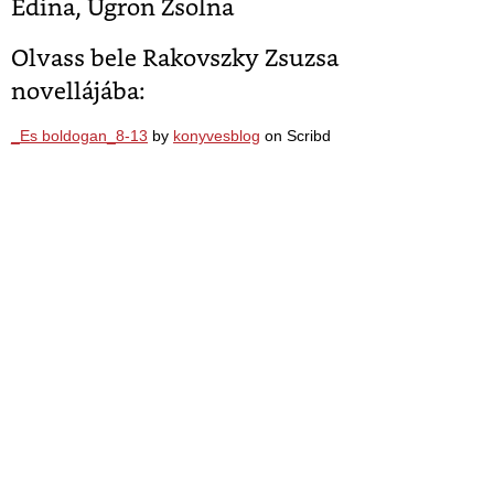
Edina, Ugron Zsolna
Olvass bele Rakovszky Zsuzsa
novellájába:
_Es boldogan_8-13
by
konyvesblog
on Scribd