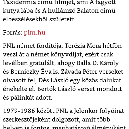
Taxidermia című filmjét, ami A fagyott
kutya lába és A hullámzó Balaton című
elbeszélésekből született
Forrás:
pim.hu
PNL német fordítója, Terézia Mora hétfőn
veszi át a német könyvdíjat, ezért csak
levélben gratulált, ahogy Balla D. Károly
és Berniczky Éva is. Závada Péter verseket
olvasott fel, Dés László egy közös dalukat
énekelte el. Bertók László verset mondott
és pálinkát adott.
1979-1986 között PNL a Jelenkor folyóirat
szerkesztőjeként dolgozott, amit több
helyen is fontos, meghatározó élményként