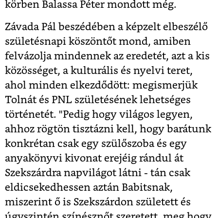
körben Balassa Péter mondott még.
Závada Pál beszédében a képzelt elbeszélő
születésnapi köszöntőt mond, amiben
felvázolja mindennek az eredetét, azt a kis
közösséget, a kulturális és nyelvi teret,
ahol minden elkezdődött: megismerjük
Tolnát és PNL születésének lehetséges
történetét. "Pedig hogy világos legyen,
ahhoz rögtön tisztázni kell, hogy barátunk
konkrétan csak egy szülőszoba és egy
anyakönyvi kivonat erejéig rándul át
Szekszárdra napvilágot látni - tán csak
eldicsekedhessen aztán Babitsnak,
miszerint ő is Szekszárdon született és
úgyszintén színésznőt szeretett, meg hogy