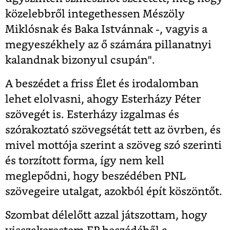
közelebbről integethessen Mészöly
Miklósnak és Baka Istvánnak -, vagyis a
megyeszékhely az ő számára pillanatnyi
kalandnak bizonyul csupán".
A beszédet a friss Élet és irodalomban
lehet elolvasni, ahogy Esterházy Péter
szövegét is. Esterházy izgalmas és
szórakoztató szövegsétát tett az övrben, és
mivel mottója szerint a szöveg szó szerinti
és torzított forma, így nem kell
meglepődni, hogy beszédében PNL
szövegeire utalgat, azokból épít köszöntőt.
Szombat délelőtt azzal játszottam, hogy