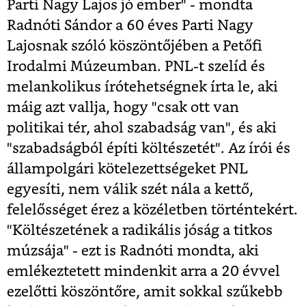
Parti Nagy Lajos jó ember" - mondta
Radnóti Sándor a 60 éves Parti Nagy
Lajosnak szóló köszöntőjében a Petőfi
Irodalmi Múzeumban. PNL-t szelíd és
melankolikus írótehetségnek írta le, aki
máig azt vallja, hogy "csak ott van
politikai tér, ahol szabadság van", és aki
"szabadságból építi költészetét". Az írói és
állampolgári kötelezettségeket PNL
egyesíti, nem válik szét nála a kettő,
felelősséget érez a közéletben történtekért.
"Költészetének a radikális jóság a titkos
múzsája" - ezt is Radnóti mondta, aki
emlékeztetett mindenkit arra a 20 évvel
ezelőtti köszöntőre, amit sokkal szűkebb