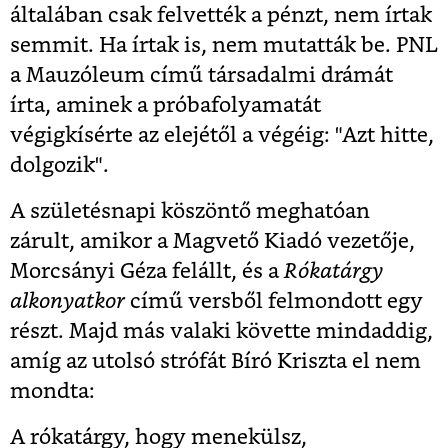
általában csak felvették a pénzt, nem írtak
semmit. Ha írtak is, nem mutatták be. PNL
a Mauzóleum című társadalmi drámát
írta, aminek a próbafolyamatát
végigkísérte az elejétől a végéig: "Azt hitte,
dolgozik".
A születésnapi köszöntő meghatóan
zárult, amikor a Magvető Kiadó vezetője,
Morcsányi Géza felállt, és a
Rókatárgy
alkonyatkor
című versből felmondott egy
részt. Majd más valaki követte mindaddig,
amíg az utolsó strófát Bíró Kriszta el nem
mondta:
A rókatárgy, hogy menekülsz,