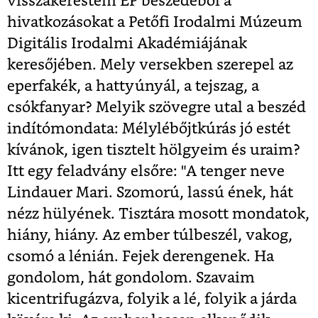
visszakerestem EP beszédéből a
hivatkozásokat a Petőfi Irodalmi Múzeum
Digitális Irodalmi Akadémiájának
keresőjében. Mely versekben szerepel az
eperfakék, a hattyúnyál, a tejszag, a
csókfanyar? Melyik szövegre utal a beszéd
indítómondata: Mélylébőjtkúrás jó estét
kívánok, igen tisztelt hölgyeim és uraim?
Itt egy feladvány elsőre: "A tenger neve
Lindauer Mari. Szomorú, lassú ének, hát
nézz hülyének. Tisztára mosott mondatok,
hiány, hiány. Az ember túlbeszél, vakog,
csomó a lénián. Fejek derengenek. Ha
gondolom, hát gondolom. Szavaim
kicentrifugázva, folyik a lé, folyik a járda