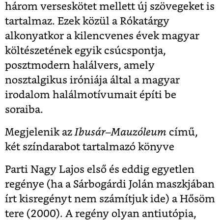
három verseskötet mellett új szövegeket is
tartalmaz. Ezek közül a Rókatárgy
alkonyatkor a kilencvenes évek magyar
költészetének egyik csúcspontja,
posztmodern halálvers, amely
nosztalgikus iróniája által a magyar
irodalom halálmotívumait építi be
soraiba.
Megjelenik az
Ibusár
–
Mauzóleum
című,
két színdarabot tartalmazó könyve
Parti Nagy Lajos első és eddig egyetlen
regénye (ha a Sárbogárdi Jolán maszkjában
írt kisregényt nem számítjuk ide) a Hősöm
tere (2000). A regény olyan antiutópia,