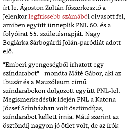
írt le. Ágoston Zoltán főszerkesztő a
Jelenkor
legfrissebb számábó
l olvasott fel,
amiben együtt ünneplik PNL 60. és a
folyóirat 55. születésnapját. Nagy
Boglárka Sárbogárdi Jolán-paródiát adott
elő.
"Emberi gyengeségből írhatott egy
színdarabot" - mondta Máté Gábor, aki az
Ibusár és a Mauzóleum című
színdarabokon dolgozott együtt PNL-lel.
Megismerkedésük idején PNL a Katona
József Színházban volt ösztöndíjas,
színdarabot kellett írnia. Máté szerint az
ösztöndíj nagyon jó ötlet volt, de az írók