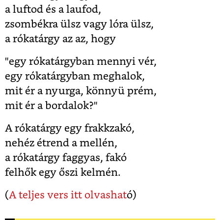
a luftod és a laufod,
zsombékra ülsz vagy lóra ülsz,
a rókatárgy az az, hogy
"egy rókatárgyban mennyi vér,
egy rókatárgyban meghalok,
mit ér a nyurga, könnyü prém,
mit ér a bordalok?"
A rókatárgy egy frakkzakó,
nehéz étrend a mellén,
a rókatárgy faggyas, fakó
felhők egy őszi kelmén.
(
A teljes vers itt olvashat
ó)