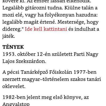
kövére ki. Az ember lassan elkenődik.
Legalább gitározni tudna. Kiülne talán a
mozi elé, vagy ha folyékonyan hazudna:
legalább magát értené. Mestersége, hogy
didereg."
Ide kell kattintani
és indulhat a
játék.
TÉNYEK
1953. október 12-én született Parti Nagy
Lajos Szekszárdon.
A pécsi Tanárképző Főiskolán 1977-ben
szerzett magyar–történelem szakos tanári
oklevelet.
1982-ben jelent meg első könyve, az
Angyalstop