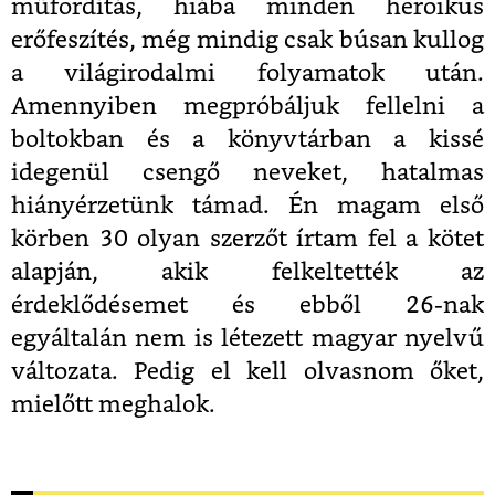
műfordítás, hiába minden heroikus
erőfeszítés, még mindig csak búsan kullog
a világirodalmi folyamatok után.
Amennyiben megpróbáljuk fellelni a
boltokban és a könyvtárban a kissé
idegenül csengő neveket, hatalmas
hiányérzetünk támad. Én magam első
körben 30 olyan szerzőt írtam fel a kötet
alapján, akik felkeltették az
érdeklődésemet és ebből 26-nak
egyáltalán nem is létezett magyar nyelvű
változata. Pedig el kell olvasnom őket,
mielőtt meghalok.