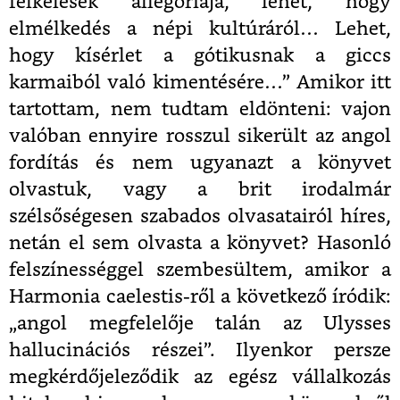
felkelések allegóriája, lehet, hogy
elmélkedés a népi kultúráról… Lehet,
hogy kísérlet a gótikusnak a giccs
karmaiból való kimentésére…” Amikor itt
tartottam, nem tudtam eldönteni: vajon
valóban ennyire rosszul sikerült az angol
fordítás és nem ugyanazt a könyvet
olvastuk, vagy a brit irodalmár
szélsőségesen szabados olvasatairól híres,
netán el sem olvasta a könyvet? Hasonló
felszínességgel szembesültem, amikor a
Harmonia caelestis-ről a következő íródik:
„angol megfelelője talán az Ulysses
hallucinációs részei”. Ilyenkor persze
megkérdőjeleződik az egész vállalkozás