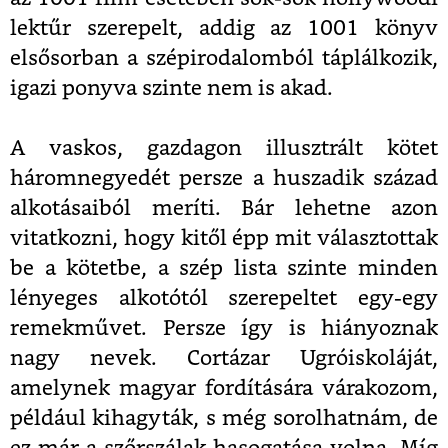
lektűr szerepelt, addig az 1001 könyv
elsősorban a szépirodalomból táplálkozik,
igazi ponyva szinte nem is akad.
A vaskos, gazdagon illusztrált kötet
háromnegyedét persze a huszadik század
alkotásaiból meríti. Bár lehetne azon
vitatkozni, hogy kitől épp mit választottak
be a kötetbe, a szép lista szinte minden
lényeges alkotótól szerepeltet egy-egy
remekművet. Persze így is hiányoznak
nagy nevek. Cortázar Ugróiskoláját,
amelynek magyar fordítására várakozom,
például kihagyták, s még sorolhatnám, de