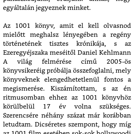
egyáltalán jegyeznek minket.
Az 1001 könyv, amit el kell olvasnod
mielőtt meghalsz lényegében a regény
történetének tisztes krónikája, s az
Ezeregyéjszaka meséitől Daniel Kehlmann
A világ felmérése című 2005-ös
könyvsikeréig próbálja összefoglalni, mely
könyveknek elengedhetetlenül fontos a
megismerése. Kiszámítottam, s az én
ritmusomban ehhez az 1001 könyvhöz
körülbelül 17 év volna szükséges.
Szerencsére néhány százat már korábban
letudtam. Dicséretes szempont, hogy míg
az 1001 film esetében sok-sok hollywoodi