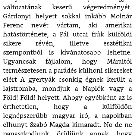
változatának keserű végeredményét.
Gárdonyi helyett sokkal inkább Molnár
Ferenc nevét vártam, aki amerikai
hatástörténete, a Pál utcai fiúk külföldi
sikere révén, illetve esztétikai
szempontból is kívánatosabb lehetne.
Ugyancsak fájlalom, hogy Máraitól
természetesen a parádés külhoni sikereket
elért A gyertyák csonkig égnek került a
lajstromba, mondjuk a Naplók vagy a
Föld! Föld! helyett. Ahogy egyébként az is
érthetetlen, hogy a külföldön
legnépszerűbb magyar író, a napokban
elhunyt Szabó Magda kimaradt. No de ne
panaszkodjunk, örüljünk annak, hogy