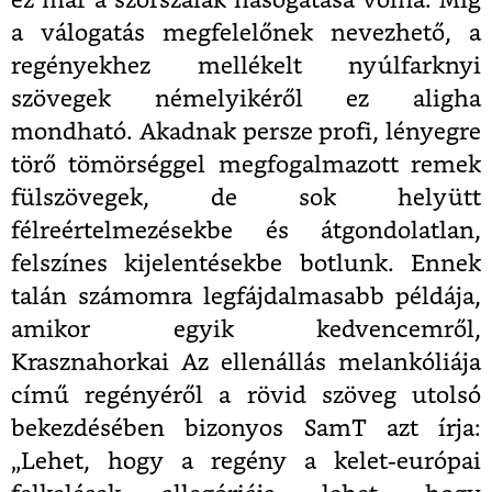
ez már a szőrszálak hasogatása volna. Míg
a válogatás megfelelőnek nevezhető, a
regényekhez mellékelt nyúlfarknyi
szövegek némelyikéről ez aligha
mondható. Akadnak persze profi, lényegre
törő tömörséggel megfogalmazott remek
fülszövegek, de sok helyütt
félreértelmezésekbe és átgondolatlan,
felszínes kijelentésekbe botlunk. Ennek
talán számomra legfájdalmasabb példája,
amikor egyik kedvencemről,
Krasznahorkai Az ellenállás melankóliája
című regényéről a rövid szöveg utolsó
bekezdésében bizonyos SamT azt írja:
„Lehet, hogy a regény a kelet-európai