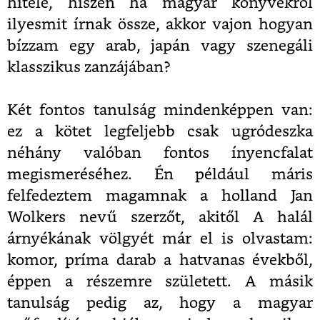
hitele, hiszen ha magyar könyvekről
ilyesmit írnak össze, akkor vajon hogyan
bízzam egy arab, japán vagy szenegáli
klasszikus zanzájában?
Két fontos tanulság mindenképpen van:
ez a kötet legfeljebb csak ugródeszka
néhány valóban fontos ínyencfalat
megismeréséhez. Én például máris
felfedeztem magamnak a holland Jan
Wolkers nevű szerzőt, akitől A halál
árnyékának völgyét már el is olvastam:
komor, príma darab a hatvanas évekből,
éppen a részemre született. A másik
tanulság pedig az, hogy a magyar