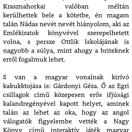
Krasznahorkai valóban méltán
kerülhettek bele a kötetbe, én magam
talán Nádas nevét nevét hiányolom, aki az
Emlékiratok könyvével szerepelhetett
volna, s persze Ottlik Iskolájának is
nagyobb a súlya, mint ahogy a briteknek
erről fogalmuk lehet.
S van a magyar vonalnak kirívó
kakukktojása is: Gárdonyi Géza. Ő az Egri
csillagok című közepesen erős ifjúsági
kalandregényével kapott helyet, aminek
talán az lehet az oka, hogy az angol
válogatók figyelembe vették a Nagy
Könyv című interaktív játék magyar