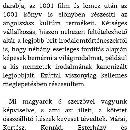
darabja, az 1001 film és lemez után az
1001 könyv is előnyben részesíti az
angolszász kultúra termékeit. Kétséges
vállalkozás, hiszen nehezen feltételezhető
akár a legjobb brit irodalomtörténeszektől
is, hogy néhány esetleges fordítás alapján
képesek bemérni a világirodalmat, például
a kis nemzetek irodalmának kanonizált
legjobbjait. Ezúttal viszonylag kellemes
meglepetésben részesültem.
Mi magyarok 6 szerzővel vagyunk
képviselve, s ami azt illeti, a kötetet
összeállító ítészek keveset tévedtek. Márai,
Kertész, Konrád, Esterházy és