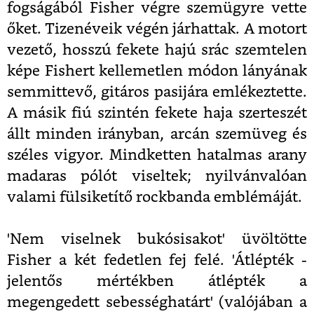
fogságából Fisher végre szemügyre vette
őket. Tizenéveik végén járhattak. A motort
vezető, hosszú fekete hajú srác szemtelen
képe Fishert kellemetlen módon lányának
semmittevő, gitáros pasijára emlékeztette.
A másik fiú szintén fekete haja szerteszét
állt minden irányban, arcán szemüveg és
széles vigyor. Mindketten hatalmas arany
madaras pólót viseltek; nyilvánvalóan
valami fülsiketítő rockbanda emblémáját.
'Nem viselnek bukósisakot' üvöltötte
Fisher a két fedetlen fej felé. 'Átlépték -
jelentős mértékben átlépték a
megengedett sebességhatárt' (valójában a