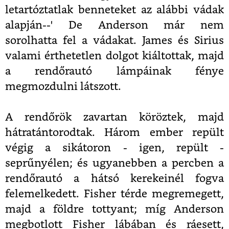
letartóztatlak benneteket az alábbi vádak
alapján--' De Anderson már nem
sorolhatta fel a vádakat. James és Sirius
valami érthetetlen dolgot kiáltottak, majd
a rendőrautó lámpáinak fénye
megmozdulni látszott.
A rendőrök zavartan köröztek, majd
hátratántorodtak. Három ember repült
végig a sikátoron - igen, repült -
seprűnyélen; és ugyanebben a percben a
rendőrautó a hátsó kerekeinél fogva
felemelkedett. Fisher térde megremegett,
majd a földre tottyant; míg Anderson
megbotlott Fisher lábában és ráesett,