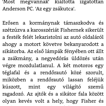
'Most megvannak' kiáltotta izgatottan
Anderson PC. 'Az egy zsákutca'.
Erősen a kormánynak támaszkodva és
szétzúzva a karosszériát Fishernek sikerült
a festék felét lekaristolni az autó oldaláról
ahogy a motort követve bekanyarodott a
sikátorba. Az első lámpák fényében ott állt
a zsákmány, a negyedórás üldözés után
végre mozdulatlanul. A két motoros egy
téglafal és a rendőrautó közé szorult,
miközben a rendőrautó lassan feléjük
kúszott, mint egy világító szemű
ragadozó. Az ajtók és a sikátor fala között
olyan kevés volt a hely, hogy Fisher és