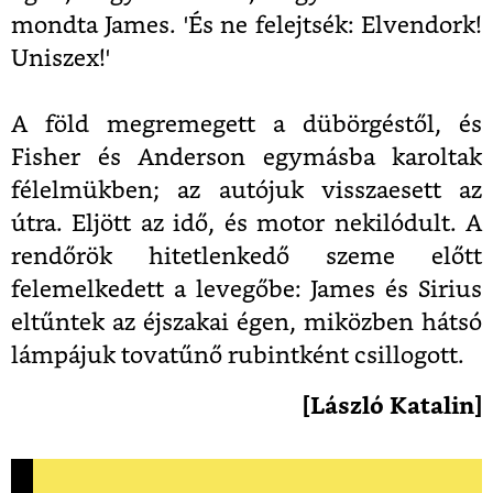
mondta James. 'És ne felejtsék: Elvendork!
Uniszex!'
A föld megremegett a dübörgéstől, és
Fisher és Anderson egymásba karoltak
félelmükben; az autójuk visszaesett az
útra. Eljött az idő, és motor nekilódult. A
rendőrök hitetlenkedő szeme előtt
felemelkedett a levegőbe: James és Sirius
eltűntek az éjszakai égen, miközben hátsó
lámpájuk tovatűnő rubintként csillogott.
[László Katalin]