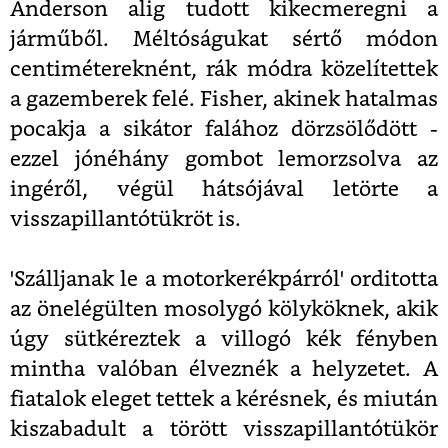
Anderson alig tudott kikecmeregni a
járműből. Méltóságukat sértő módon
centimétereknént, rák módra közelítettek
a gazemberek felé. Fisher, akinek hatalmas
pocakja a sikátor falához dörzsölődött -
ezzel jónéhány gombot lemorzsolva az
ingéről, végül hátsójával letörte a
visszapillantótükröt is.
'Szálljanak le a motorkerékpárról' orditotta
az önelégülten mosolygó kölyköknek, akik
úgy sütkéreztek a villogó kék fényben
mintha valóban élveznék a helyzetet. A
fiatalok eleget tettek a kérésnek, és miután
kiszabadult a törött visszapillantótükör