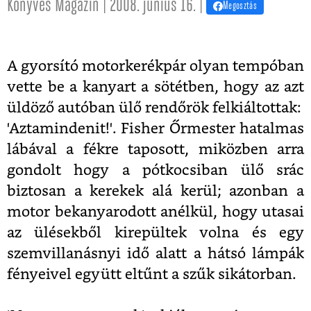
Könyves Magazin | 2008. június 16. |
Megosztás
A gyorsító motorkerékpár olyan tempóban
vette be a kanyart a sötétben, hogy az azt
üldöző autóban ülő rendőrök felkiáltottak:
'Aztamindenit!'. Fisher Őrmester hatalmas
lábával a fékre taposott, miközben arra
gondolt hogy a pótkocsiban ülő srác
biztosan a kerekek alá kerül; azonban a
motor bekanyarodott anélkül, hogy utasai
az ülésekből kirepültek volna és egy
szemvillanásnyi idő alatt a hátsó lámpák
fényeivel együtt eltűnt a szűk sikátorban.