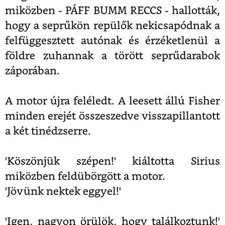
miközben - PÁFF BUMM RECCS - hallották,
hogy a seprűkön repülők nekicsapódnak a
felfüggesztett autónak és érzéketlenül a
földre zuhannak a törött seprűdarabok
záporában.
A motor újra feléledt. A leesett állú Fisher
minden erejét összeszedve visszapillantott
a két tinédzserre.
'Köszönjük szépen!' kiáltotta Sirius
miközben feldübörgött a motor.
'Jövünk nektek eggyel!'
'Igen, nagyon örülök, hogy találkoztunk!'