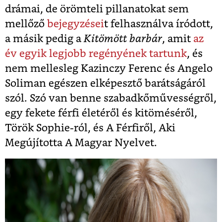
drámai, de örömteli pillanatokat sem
mellőző
bejegyzései
t felhasználva íródott,
a másik pedig a
Kitömött barbár
, amit
az
év egyik legjobb regényének tartunk
, és
nem mellesleg Kazinczy Ferenc és Angelo
Soliman egészen elképesztő barátságáról
szól. Szó van benne szabadkőművességről,
egy fekete férfi életéről és kitöméséről,
Török Sophie-ról, és A Férfiről, Aki
Megújította A Magyar Nyelvet.