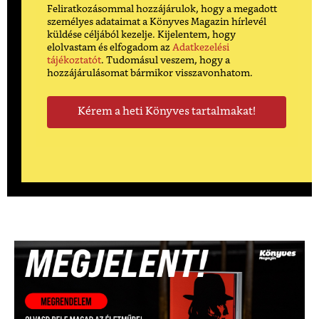
Feliratkozásommal hozzájárulok, hogy a megadott
személyes adataimat a Könyves Magazin hírlevél
küldése céljából kezelje. Kijelentem, hogy
elolvastam és elfogadom az
Adatkezelési
tájékoztatót
. Tudomásul veszem, hogy a
hozzájárulásomat bármikor visszavonhatom.