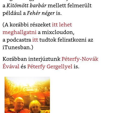
a
Kitömött barbár
mellett felmerült
például a
Fehér néger
is.
(A korábbi részeket
itt lehet
meghallgatni
a mixcloudon
,
a
podcastra
itt
tudtok feliratkozni az
iTunesban.
)
Korábban interjúztunk
Péterfy-Novák
Évával
és
Péterfy Gergellyel
is.