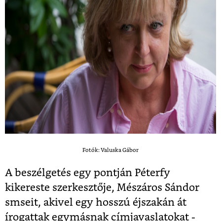
Fotók: Valuska Gábor
A beszélgetés egy pontján Péterfy
kikereste szerkesztője, Mészáros Sándor
smseit, akivel egy hosszú éjszakán át
írogattak egymásnak címjavaslatokat -