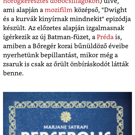
horogkeresztes dobócsillagokon
) ülve,
ami alapján a
mozifilm
középső, "Dwight
és a kurvák kinyírnak mindnekit" epizódja
készült. Az előzetes alapján izgalmasnak
ígérkezik az új Batman-füzet, a
Préda
is,
amiben a Bőregér korai bűnüldöző éveibe
nyerhetünk bepillantást, mikor még a
zsaruk is csak az őrült önbíráskodót látták
benne.