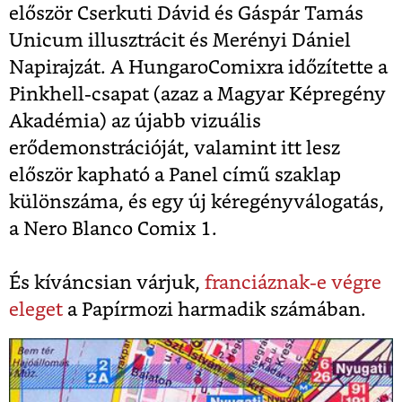
először Cserkuti Dávid és Gáspár Tamás
Unicum illusztrácit és Merényi Dániel
Napirajzát. A HungaroComixra időzítette a
Pinkhell-csapat (azaz a Magyar Képregény
Akadémia) az újabb vizuális
erődemonstrációját, valamint itt lesz
először kapható a Panel című szaklap
különszáma, és egy új kéregényválogatás,
a Nero Blanco Comix 1.
És kíváncsian várjuk,
franciáznak-e végre
eleget
a Papírmozi harmadik számában.