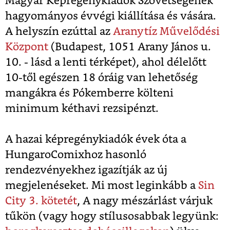
Magyar Képregénykiadók Szövetségének
hagyományos évvégi kiállítása és vására.
A helyszín ezúttal az
Aranytíz Művelődési
Központ
(Budapest, 1051 Arany János u.
10. - lásd a lenti térképet), ahol délelőtt
10-től egészen 18 óráig van lehetőség
mangákra és Pókemberre költeni
minimum kéthavi rezsipénzt.
A hazai képregénykiadók évek óta a
HungaroComixhoz hasonló
rendezvényekhez igazítják az új
megjelenéseket. Mi most leginkább a
Sin
City 3. kötetét
, A nagy mészárlást várjuk
tűkön (vagy hogy stílusosabbak legyünk: