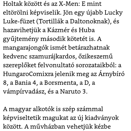
Holtak között és az X-Men: E mint
eltörölni képviselik. Jön egy újabb Lucky
Luke-füzet (Tortillák a Daltonoknak), és
hazavihetjük a Kázmér és Huba
gyűjtemény második kötetét is. A
mangarajongók ismét betárazhatnak
kedvenc szamurájkardos, őzikeszemű
szereplőket felvonultató sorozataikból: a
HungaroComixra jelenik meg az Árnybíró
8, a Bania 4, a Borsmenta, a D, a
vámpírvadász, és a Naruto 3.
A magyar alkotók is szép számmal
képviseltetik magukat az új kiadványok
között. A művházban vehetjük kézbe