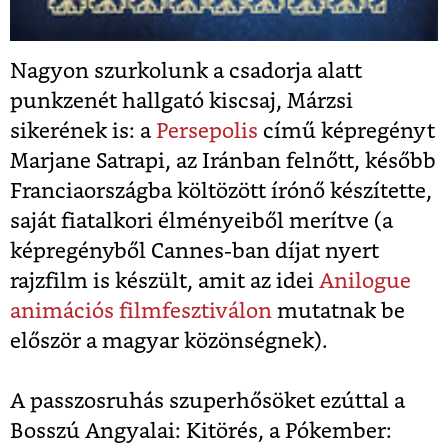
Nagyon szurkolunk a csadorja alatt
punkzenét hallgató kiscsaj, Márzsi
sikerének is: a
Persepolis
című képregényt
Marjane Satrapi, az Iránban felnőtt, később
Franciaországba költözött írónő készítette,
saját fiatalkori élményeiből merítve (a
képregényből Cannes-ban díjat nyert
rajzfilm is készült, amit az idei
Anilogue
animációs filmfesztiválon
mutatnak be
először a magyar közönségnek).
A passzosruhás szuperhősöket ezúttal a
Bosszú Angyalai: Kitörés, a Pókember: