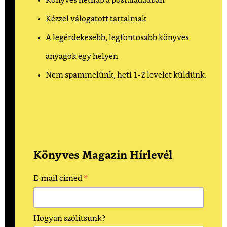
Könyves hetilap a postaládádban
Kézzel válogatott tartalmak
A legérdekesebb, legfontosabb könyves
anyagok egy helyen
Nem spammelünk, heti 1-2 levelet küldünk.
Könyves Magazin Hírlevél
*
E-mail címed
Hogyan szólítsunk?