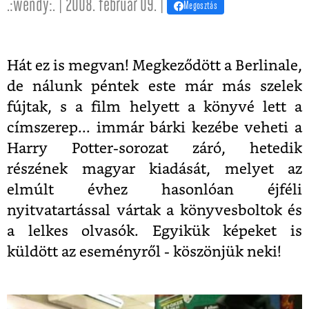
.:wendy:. | 2008. február 09. |
Megosztás
Hát ez is megvan! Megkeződött a Berlinale,
de nálunk péntek este már más szelek
fújtak, s a film helyett a könyvé lett a
címszerep... immár bárki kezébe veheti a
Harry Potter-sorozat záró, hetedik
részének magyar kiadását, melyet az
elmúlt évhez hasonlóan éjféli
nyitvatartással vártak a könyvesboltok és
a lelkes olvasók. Egyikük képeket is
küldött az eseményről - köszönjük neki!