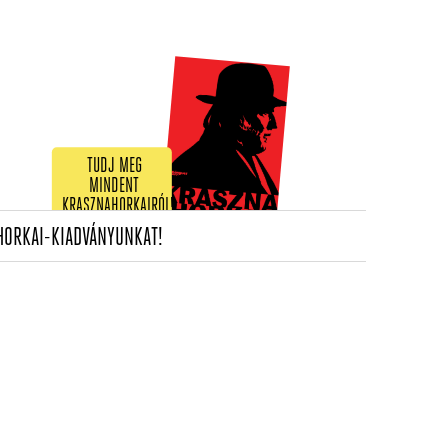
TUDJ MEG
MINDENT
KRASZNAHORKAIRÓL!
(CURRENT)
HORKAI-KIADVÁNYUNKAT!