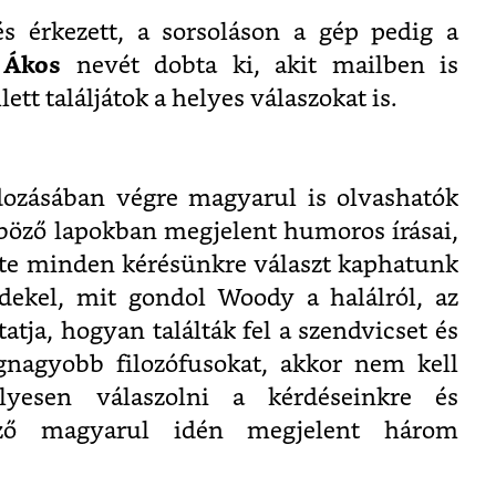
s érkezett, a sorsoláson a gép pedig a
i
Ákos
nevét dobta ki, akit mailben is
ett találjátok a helyes válaszokat is.
dozásában végre magyarul is olvashatók
böző lapokban megjelent humoros írásai,
nte minden kérésünkre választ kaphatunk
dekel, mit gondol Woody a halálról, az
tatja, hogyan találták fel a szendvicset és
gnagyobb filozófusokat, akkor nem kell
yesen válaszolni a kérdéseinkre és
ző magyarul idén megjelent három