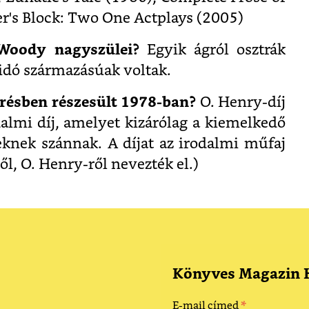
r's Block: Two One Actplays (2005)
Woody nagyszülei?
Egyik ágról osztrák
sidó származásúak voltak.
erésben részesült 1978-ban?
O. Henry-díj
dalmi díj, amelyet kizárólag a kiemelkedő
knek szánnak. A díjat az irodalmi műfaj
ől, O. Henry-ről nevezték el.)
Könyves Magazin H
*
E-mail címed