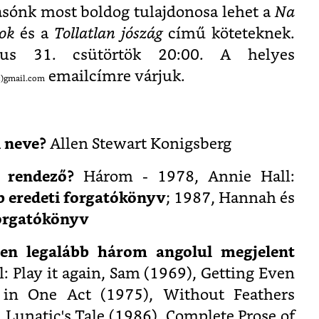
asónk most boldog tulajdonosa lehet a
Na
ok
és a
Tollatlan jószág
című köteteknek.
lius 31. csütörtök 20:00. A helyes
emailcímre várjuk.
c)gmail.com
i neve?
Allen Stewart Konigsberg
a rendező?
Három - 1978, Annie Hall:
b eredeti forgatókönyv
; 1987, Hannah és
forgatókönyv
len legalább három angolul megjelent
l: Play it again, Sam (1969), Getting Even
in One Act (1975), Without Feathers
, Lunatic's Tale (1986), Complete Prose of