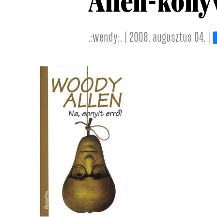
Allen-köny
.:wendy:. | 2008. augusztus 04. |