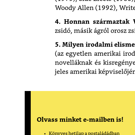
Woody Allen (1992), Write
4. Honnan származtak 
zsidó, másik ágról orosz z
5. Milyen irodalmi elism
(az egyetlen amerikai iro
novelláknak és kisregénye
jeles amerikai képviselőjér
Olvass minket e-mailben is!
Könyves hetilap a postaládádban