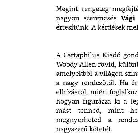
Megint rengeteg megfejté
nagyon szerencsés
Vág
értesítünk. A kérdések mell
A Cartaphilus Kiadó gon
Woody Allen rövid, külön
amelyekből a világon szi
a nagy rendezőtől. Ha ér
elhízásról, miért foglalkoz
hogyan figurázza ki a le
mást tenned, mint hel
megnyerheted a rende
nagyszerű kötetét.