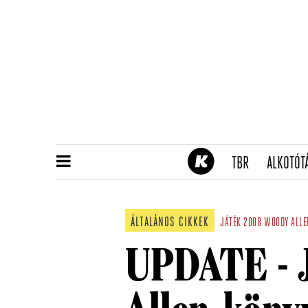
(CURRENT)
TBR
ALKOTÓT
ÁLTALÁNOS CIKKEK
JÁTÉK
2008
WOODY ALLE
UPDATE - 