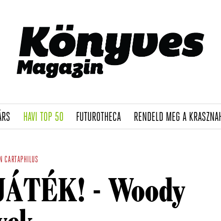
(CURRENT)
(CURRENT)
(CURRENT)
ÁRS
HAVI TOP 50
FUTUROTHECA
RENDELD MEG A KRASZNA
N
CARTAPHILUS
JÁTÉK! - Woody