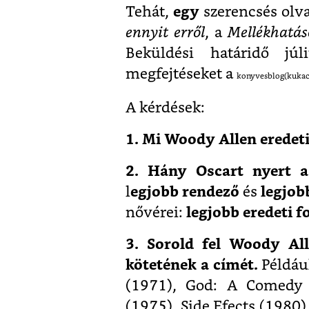
Tehát,
egy
szerencsés olv
ennyit erről
, a
Mellékhatás
Beküldési határidő jú
megfejtéseket a
konyvesblog(kuka
A kérdések:
1. Mi Woody Allen eredet
2. Hány Oscart nyert 
l
egjobb rendező
és
legjob
nővérei:
legjobb eredeti 
3. Sorold fel Woody Al
kötetének a címét.
Példáu
(1971), God: A Comedy 
(1975), Side Efects (1980)