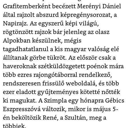
Grafitemberként becézett Merényi Dániel
által rajzolt abszurd képregénysorozat, a
Napirajz. Az egyszerű képi világú,
rögtönzött rajzok bár jelenleg az olasz
Alpokban készülnek, mégis
tagadhatatlanul a kis magyar valóság elé
állítanak görbe tükröt. Az először csak a
haveroknak szétküldözgetett poénok mára
több ezres rajongótáborral rendelkező,
rendszeresen frissülő weboldalá, és több
ezer eladott gyűjteményes kötetté nőtték
ki magukat. A Szimpla egy hónapra Gébics
Eszpresszóvá változik, mikor is május 5-
én beköltözik René, a Szultán, meg a
többiek.