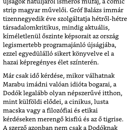
újságok hátuljáról ismerős műfaj, a comic
strip magyar művelői. Gróf Balázs immár
tizennegyedik éve szolgáltatja hétről-hétre
társadalomkritikus, mindig aktuális,
kíméletlenül őszinte képsorait az ország
legismertebb programajánló újságjába,
ezzel egyedülálló sikert könyvelve el a
hazai képregényes élet színterén.
Már csak idő kérdése, mikor válhatnak
Marabu imádni valóan idióta bogarai, a
Dodók legalább olyan népszerűvé itthon,
mint külföldi elődei, a cinikus, lusta
macska vagy a filozófiai és etikai
kérdéseken merengő kisfiú és az ő tigrise.
A szerző azonban nem csak a Dodóknak