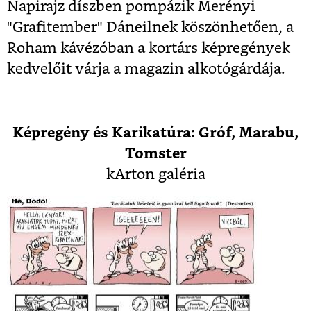
Napirajz díszben pompázik Merényi
"Grafitember" Dáneilnek köszönhetően, a
Roham kávézóban a kortárs képregények
kedvelőit várja a magazin alkotógárdája.
Képregény és Karikatúra: Gróf, Marabu,
Tomster
kArton galéria