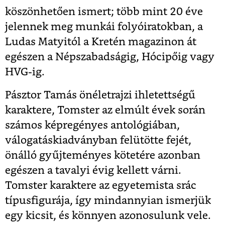
köszönhetően ismert; több mint 20 éve
jelennek meg munkái folyóiratokban, a
Ludas Matyitól a Kretén magazinon át
egészen a Népszabadságig, Hócipőig vagy
HVG-ig.
Pásztor Tamás önéletrajzi ihletettségű
karaktere, Tomster az elmúlt évek során
számos képregényes antológiában,
válogatáskiadványban felütötte fejét,
önálló gyűjteményes kötetére azonban
egészen a tavalyi évig kellett várni.
Tomster karaktere az egyetemista srác
típusfigurája, így mindannyian ismerjük
egy kicsit, és könnyen azonosulunk vele.