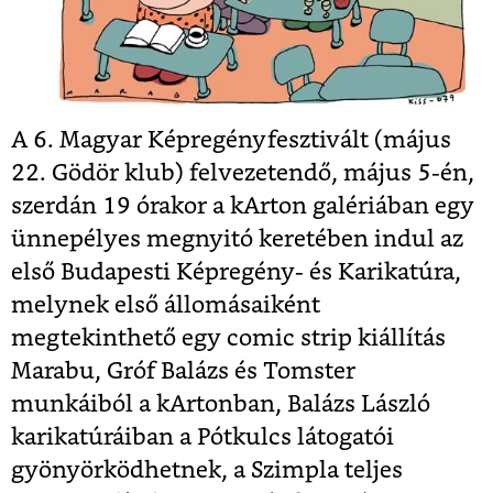
A 6. Magyar Képregényfesztivált (május
22. Gödör klub) felvezetendő, május 5-én,
szerdán 19 órakor a kArton galériában egy
ünnepélyes megnyitó keretében indul az
első Budapesti Képregény- és Karikatúra,
melynek első állomásaiként
megtekinthető egy comic strip kiállítás
Marabu, Gróf Balázs és Tomster
munkáiból a kArtonban, Balázs László
karikatúráiban a Pótkulcs látogatói
gyönyörködhetnek, a Szimpla teljes