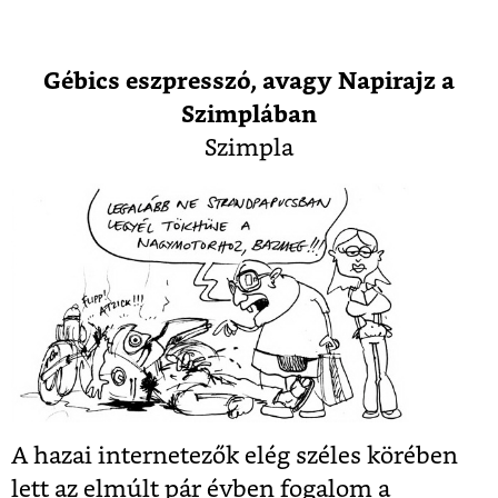
Gébics eszpresszó, avagy Napirajz a
Szimplában
Szimpla
A hazai internetezők elég széles körében
lett az elmúlt pár évben fogalom a