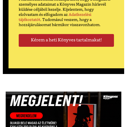
személyes adataimat a Könyves Magazin hírlevél
küldése céljából kezelje. Kijelentem, hogy
elolvastam és elfogadom az
Adatkezelési
tájékoztatót
. Tudomásul veszem, hogy a
hozzájárulásomat bármikor visszavonhatom.