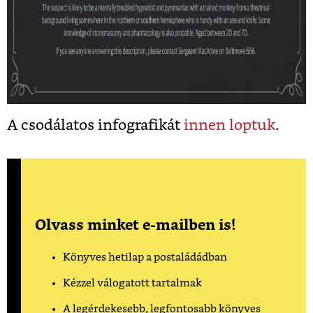
A csodálatos infografikát
innen loptuk
.
Olvass minket e-mailben is!
Könyves hetilap a postaládádban
Kézzel válogatott tartalmak
A legérdekesebb, legfontosabb könyves