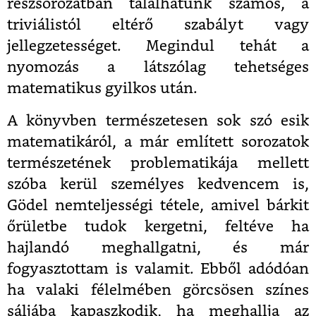
részsorozatban találhatunk számos, a
triviálistól eltérő szabályt vagy
jellegzetességet. Megindul tehát a
nyomozás a látszólag tehetséges
matematikus gyilkos után.
A könyvben természetesen sok szó esik
matematikáról, a már említett sorozatok
természetének problematikája mellett
szóba kerül személyes kedvencem is,
Gödel nemteljességi tétele, amivel bárkit
őrületbe tudok kergetni, feltéve ha
hajlandó meghallgatni, és már
fogyasztottam is valamit. Ebből adódóan
ha valaki félelmében görcsösen színes
sáljába kapaszkodik, ha meghallja az