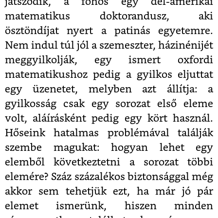
játszódik, a főhős egy dél-amerikai
matematikus doktorandusz, aki
ösztöndíjat nyert a patinás egyetemre.
Nem indul túl jól a szemeszter, házinénijét
meggyilkolják, egy ismert oxfordi
matematikushoz pedig a gyilkos eljuttat
egy üzenetet, melyben azt állítja: a
gyilkosság csak egy sorozat első eleme
volt, aláírásként pedig egy kört használ.
Hőseink hatalmas problémával találják
szembe magukat: hogyan lehet egy
elemből következtetni a sorozat többi
elemére? Száz százalékos biztonsággal még
akkor sem tehetjük ezt, ha már jó pár
elemet ismerünk, hiszen minden