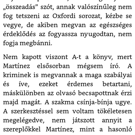
„összeadás” szót, annak valószínűleg nem
fog tetszeni az Oxfordi sorozat, kézbe se
vegye, de akiben megvan az egészséges
érdeklődés az fogyassza nyugodtan, nem
fogja megbánni.
Nem kapott viszont A-t a könyv, mert
Martínez elsősorban mégsem író. A
kriminek is megvannak a maga szabályai
és íve, ezeket érdemes betartani,
máskülönben az olvasó becsapottnak érzi
majd magát. A szakma csínja-bínja ugye.
A szerkesztéssel sem voltam tökéletesen
megelégedve, nem játszott annyit a
szereplőkkel Martínez, mint a hasonló