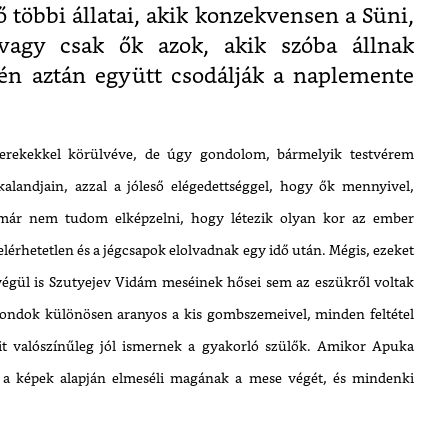
 többi állatai, akik konzekvensen a Süni,
agy csak ők azok, akik szóba állnak
én aztán együtt csodálják a naplemente
yerekekkel körülvéve, de úgy gondolom, bármelyik testvérem
alandjain, azzal a jóleső elégedettséggel, hogy ők mennyivel,
már nem tudom elképzelni, hogy létezik olyan kor az ember
lérhetetlen és a jégcsapok elolvadnak egy idő után. Mégis, ezeket
 végül is Szutyejev Vidám meséinek hősei sem az eszükről voltak
akondok különösen aranyos a kis gombszemeivel, minden feltétel
it valószínűleg jól ismernek a gyakorló szülők. Amikor Apuka
ig a képek alapján elmeséli magának a mese végét, és mindenki