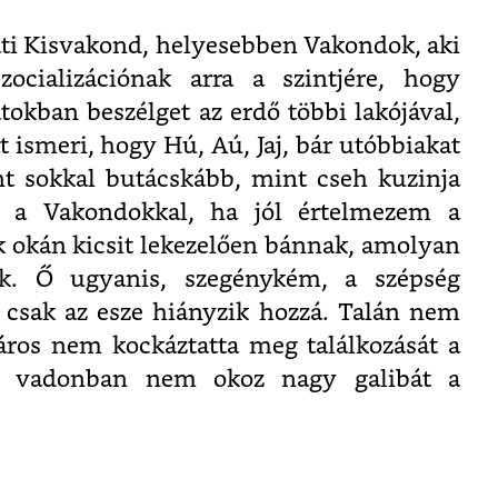
ati Kisvakond, helyesebben Vakondok, aki
ocializációnak arra a szintjére, hogy
tokban beszélget az erdő többi lakójával,
 ismeri, hogy Hú, Aú, Jaj, bár utóbbiakat
nt sokkal butácskább, mint cseh kuzinja
l a Vakondokkal, ha jól értelmezem a
ek okán kicsit lekezelően bánnak, amolyan
ik. Ő ugyanis, szegénykém, a szépség
t, csak az esze hiányzik hozzá. Talán nem
áros nem kockáztatta meg találkozását a
t a vadonban nem okoz nagy galibát a