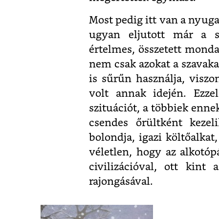
Most pedig itt van a nyug
ugyan eljutott már a sz
értelmes, összetett monda
nem csak azokat a szavakat
is sűrűn használja, viszo
volt annak idején. Ezze
szituációt, a többiek enn
csendes őrültként kezel
bolondja, igazi költőalka
véletlen, hogy az alkotóp
civilizációval, ott kin
rajongásával.