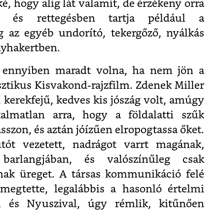
, hogy alig lát valamit, de érzékeny orra
, és rettegésben tartja például a
 az egyéb undorító, tekergőző, nyálkás
nyhakertben.
 ennyiben maradt volna, ha nem jön a
ztikus Kisvakond-rajzfilm. Zdenek Miller
kerekfejű, kedves kis jószág volt, amúgy
kalmatlan arra, hogy a földalatti szűk
szon, és aztán jóízűen elropogtassa őket.
ót vezetett, nadrágot varrt magának,
 barlangjában, és valószínűleg csak
nak üreget. A társas kommunikáció felé
 megtette, legalábbis a hasonló értelmi
l és Nyuszival, úgy rémlik, kitűnően