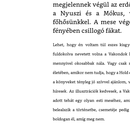
megjelennek végül az erdő
a Nyuszi és a Mókus, v
főhősünkkel. A mese vég
fényében csillogó fákat.
Lehet, hogy én voltam túl eszes kisg
fuldokolva nevetett volna a Vakondok k
mennyivel okosabbak nála. Vagy csak 
életében, amikor nem tudja, hogy a Hold e
a könyveket tényleg jó szívvel ajánlom,
híresek. Az illusztrációk kedvesek, a V
adott tehát egy olyan esti meséhez, am
belealszik a történetbe, csemetéje ped
boldogan él, amíg meg nem.