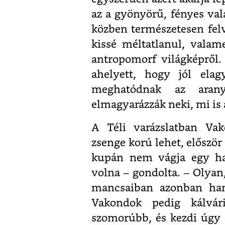
az a gyönyörű, fényes val
közben természetesen felve
kissé méltatlanul, valam
antropomorf világképről
ahelyett, hogy jól elag
meghatódnak az arany
elmagyarázzák neki, mi is 
A Téli varázslatban Vak
zsenge korú lehet, először
kupán nem vágja egy hat
volna – gondolta. – Olya
mancsaiban azonban ham
Vakondok pedig kálvár
szomorúbb, és kezdi úgy 