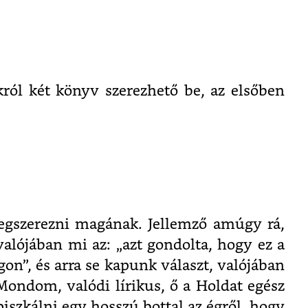
ól két könyv szerezhető be, az elsőben
egszerezni magának. Jellemző amúgy rá,
valójában mi az: „azt gondolta, hogy ez a
gon”, és arra se kapunk választ, valójában
 Mondom, valódi lírikus, ő a Holdat egész
piszkálni egy hosszú bottal az égről, hogy