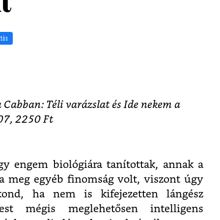
t
tás
abban: Téli varázslat és Ide nekem a
07,
2250 Ft
y engem biológiára tanítottak, annak a
ia meg egyéb finomság volt, viszont úgy
ond, ha nem is kifejezetten lángész
pest mégis meglehetősen intelligens