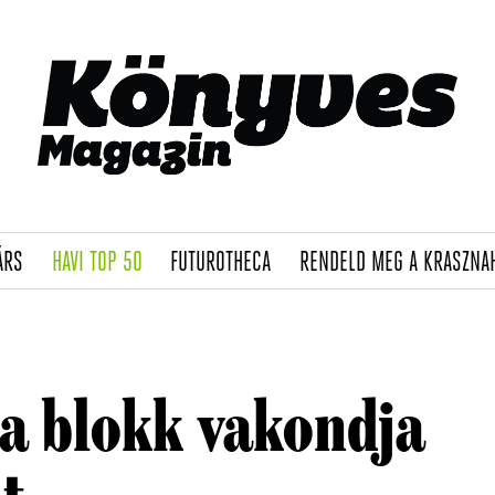
(CURRENT)
(CURRENT)
(CURRENT)
ÁRS
HAVI TOP 50
FUTUROTHECA
RENDELD MEG A KRASZNA
ta blokk vakondja