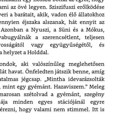
ami az övé legyen. Sziszifuszi erőlködése
ri a barátait, akik, vadon élő állatokhoz
ennyien éjszaka alszanak, hát ennyit az
. Azonban a Nyuszi, a Süni és a Mókus,
yabugyálnák a szerencsétlent, teljesen
osságától vagy együgyűségétől, és
a helyzet a Holddal.
ondok, aki valószínűleg meglehetősen
 lát havat. Önfeledten játszik benne, amíg
almas jégcsap. „Mintha idevarázsolták
n, mint egy gyémánt. Hazaviszem.” Meleg
arosan szétolvad a gyémánt, szegény
iája minden egyes stációjánál egyre
érezni, hogy valami nem stimmel. Itt is