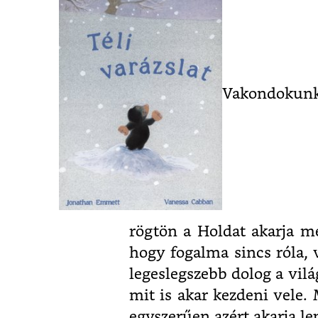
Vakondokunkr
rögtön a Holdat akarja m
hogy fogalma sincs róla, 
legeslegszebb dolog a vilá
mit is akar kezdeni vele.
egyszerűen azért akarja le