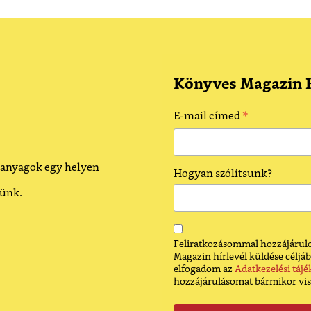
Könyves Magazin H
*
E-mail címed
 anyagok egy helyen
Hogyan szólítsunk?
dünk.
Feliratkozásommal hozzájárulo
Magazin hírlevél küldése céljáb
elfogadom az
Adatkezelési tájé
hozzájárulásomat bármikor vi