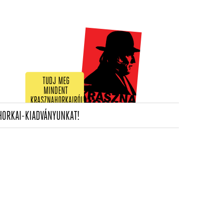
TUDJ MEG
MINDENT
KRASZNAHORKAIRÓL!
(CURRENT)
HORKAI-KIADVÁNYUNKAT!