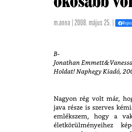
okosabb vol
m.anna | 2008. május 25. |
Megosz
B-
Jonathan Emmett&Vanessa C
Holdat! Naphegy Kiadó, 20
Nagyon rég volt már, hog
java része is szerves kém
emlékszem, hogy a vak
életkörülményeihez ké