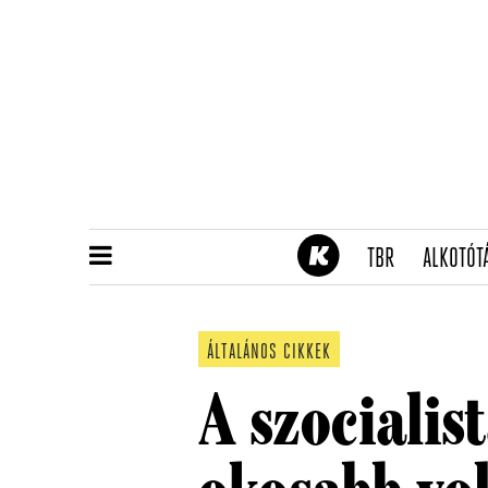
(CURRENT)
TBR
ALKOTÓT
ÁLTALÁNOS CIKKEK
A szocialis