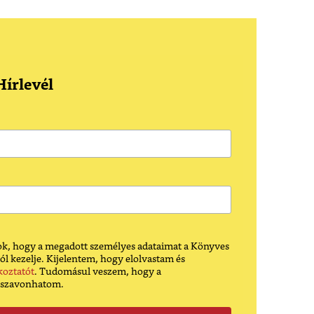
írlevél
k, hogy a megadott személyes adataimat a Könyves
ól kezelje. Kijelentem, hogy elolvastam és
koztatót
. Tudomásul veszem, hogy a
sszavonhatom.