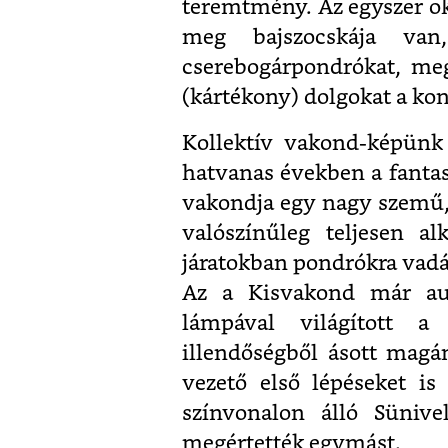
teremtmény. Az egyszer oké
meg bajszocskája van
cserebogárpondrókat, meg
(kártékony) dolgokat a ko
Kollektív vakond-képünk
hatvanas években a fantas
vakondja egy nagy szemű, 
valószínűleg teljesen al
járatokban pondrókra vadás
Az a Kisvakond már aut
lámpával világított a
illendőségből ásott magá
vezető első lépéseket is
színvonalon álló Sünive
megértették egymást.